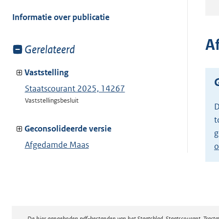
meer
van:
Informatie over publicatie
A
Toon
Gerelateerd
meer
van:
Vaststelling
Staatscourant 2025, 14267
Vaststellingsbesluit
D
t
Geconsolideerde versie
g
Afgedamde Maas
o
Toon geconsolideerde versie
De hier aangeboden pdf-bestanden van het Staatsblad, Staatscourant, Tract