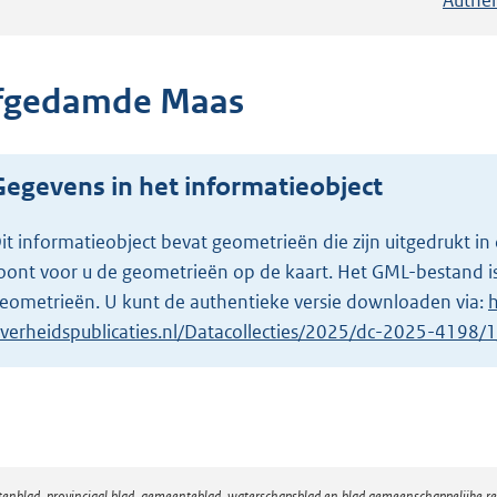
fgedamde Maas
Gegevens in het informatieobject
it informatieobject bevat geometrieën die zijn uitgedrukt
oont voor u de geometrieën op de kaart. Het GML-bestand is
eometrieën. U kunt de authentieke versie downloaden via:
h
verheidspublicaties.nl/Datacollecties/2025/dc-2025-4198
atenblad, provinciaal blad, gemeenteblad, waterschapsblad en blad gemeenschappelijke 