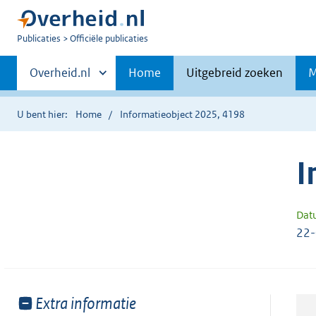
U
Publicaties
Officiële publicaties
bent
Primaire
nu
Andere
Overheid.nl
Home
Uitgebreid zoeken
M
hier:
sites
navigatie
binnen
U bent hier:
Home
Informatieobject 2025, 4198
I
Dat
22
Toon
Extra informatie