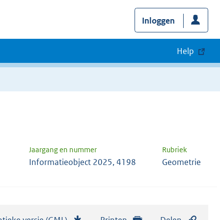
Inloggen
Help
Jaargang en nummer
Rubriek
Informatieobject 2025, 4198
Geometrie
tieke versie (GML)
b
Printen
Delen