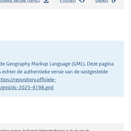
e
s
t
a
n
d
s
g
 in de Geography Markup Language (GML). Deze pagina
r
 echter de authentieke versie van de vastgestelde
o
ttps://repository.officiele-
o
/1/gml/dc-2025-4198.gml
t
t
e
:
3
regeling vormen de formele bekendmakingen in de zin van de