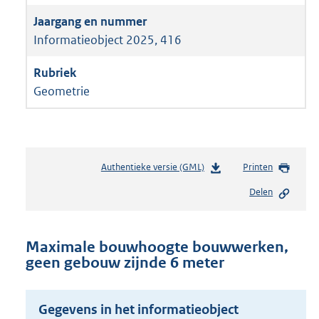
Informatieobject 2025, 416
Geometrie
Authentieke versie (GML)
b
Printen
e
Delen
s
t
a
n
Maximale bouwhoogte bouwwerken,
d
geen gebouw zijnde 6 meter
s
g
r
Gegevens in het informatieobject
o