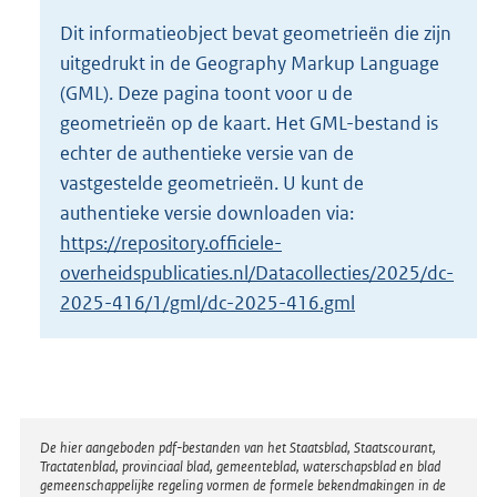
o
Dit informatieobject bevat geometrieën die zijn
t
uitgedrukt in de Geography Markup Language
t
e
(GML). Deze pagina toont voor u de
:
geometrieën op de kaart. Het GML-bestand is
2
echter de authentieke versie van de
K
vastgestelde geometrieën. U kunt de
b
authentieke versie downloaden via:
https://repository.officiele-
overheidspublicaties.nl/Datacollecties/2025/dc-
2025-416/1/gml/dc-2025-416.gml
Disclaimer
De hier aangeboden pdf-bestanden van het Staatsblad, Staatscourant,
Tractatenblad, provinciaal blad, gemeenteblad, waterschapsblad en blad
gemeenschappelijke regeling vormen de formele bekendmakingen in de