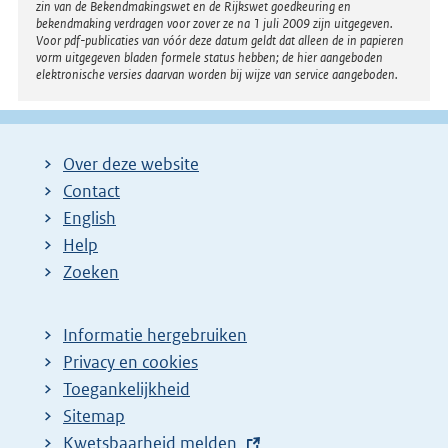
zin van de Bekendmakingswet en de Rijkswet goedkeuring en
bekendmaking verdragen voor zover ze na 1 juli 2009 zijn uitgegeven.
Voor pdf-publicaties van vóór deze datum geldt dat alleen de in papieren
vorm uitgegeven bladen formele status hebben; de hier aangeboden
elektronische versies daarvan worden bij wijze van service aangeboden.
Over deze website
Contact
English
Help
Zoeken
Informatie hergebruiken
Privacy en cookies
Toegankelijkheid
Sitemap
E
Kwetsbaarheid melden