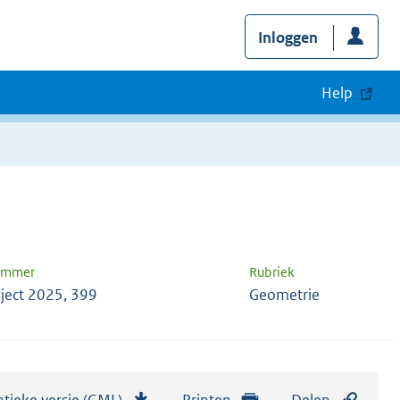
Inloggen
Help
nummer
Rubriek
ject 2025, 399
Geometrie
tieke versie (GML)
b
Printen
Delen