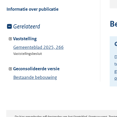
meer
van:
Informatie over publicatie
B
Toon
Gerelateerd
meer
van:
Vaststelling
Gemeenteblad 2025, 266
Vaststellingsbesluit
D
t
Geconsolideerde versie
g
Bestaande bebouwing
o
Toon geconsolideerde versie
De hier aangeboden pdf-bestanden van het Staatsblad, Staatscourant, Tract