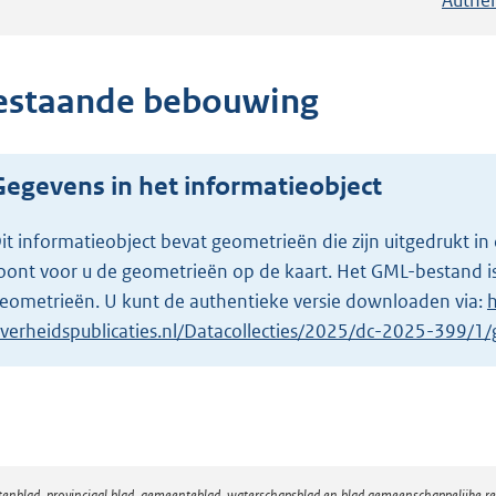
estaande bebouwing
Gegevens in het informatieobject
it informatieobject bevat geometrieën die zijn uitgedrukt
oont voor u de geometrieën op de kaart. Het GML-bestand is
eometrieën. U kunt de authentieke versie downloaden via:
h
verheidspublicaties.nl/Datacollecties/2025/dc-2025-399/
atenblad, provinciaal blad, gemeenteblad, waterschapsblad en blad gemeenschappelijke 