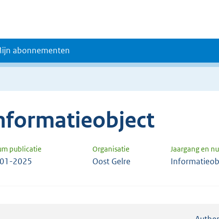
ijn abonnementen
nformatieobject
um publicatie
Organisatie
Jaargang en 
-01-2025
Oost Gelre
Informatieob
Authen