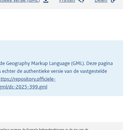
e
s
t
a
n
d
s
g
 in de Geography Markup Language (GML). Deze pagina
r
 echter de authentieke versie van de vastgestelde
o
ttps://repository.officiele-
o
1/gml/dc-2025-399.gml
t
t
e
:
2
regeling vormen de formele bekendmakingen in de zin van de