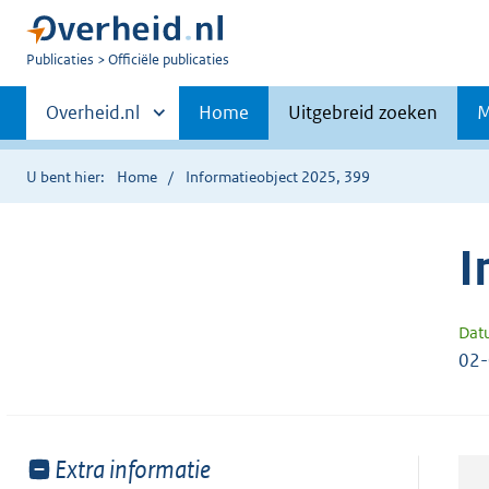
U
Publicaties
Officiële publicaties
bent
Primaire
nu
Andere
Overheid.nl
Home
Uitgebreid zoeken
M
hier:
sites
navigatie
binnen
U bent hier:
Home
Informatieobject 2025, 399
I
Dat
02
Toon
Extra informatie