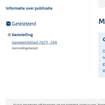
meer
van:
Informatie over publicatie
M
Toon
Gerelateerd
meer
van:
Vaststelling
Gemeenteblad 2025, 266
Vaststellingsbesluit
D
t
g
o
De hier aangeboden pdf-bestanden van het Staatsblad, Staatscourant, Tract