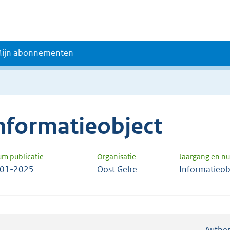
ijn abonnementen
nformatieobject
um publicatie
Organisatie
Jaargang en 
-01-2025
Oost Gelre
Informatieob
Authen