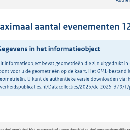
aximaal aantal evenementen 1
Gegevens in het informatieobject
it informatieobject bevat geometrieën die zijn uitgedrukt
oont voor u de geometrieën op de kaart. Het GML-bestand is
eometrieën. U kunt de authentieke versie downloaden via:
h
verheidspublicaties.nl/Datacollecties/2025/dc-2025-379/
atenblad, provinciaal blad, gemeenteblad, waterschapsblad en blad gemeenschappelijke 