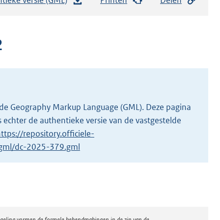
e
s
t
2
a
n
d
s
g
 in de Geography Markup Language (GML). Deze pagina
r
 echter de authentieke versie van de vastgestelde
o
ttps://repository.officiele-
o
1/gml/dc-2025-379.gml
t
t
e
:
2
regeling vormen de formele bekendmakingen in de zin van de