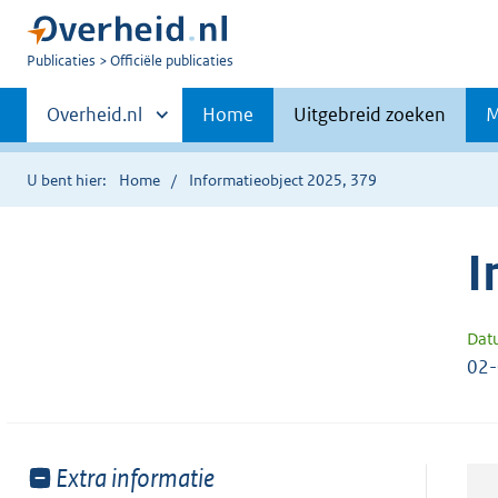
U
Publicaties
Officiële publicaties
bent
Primaire
nu
Andere
Overheid.nl
Home
Uitgebreid zoeken
M
hier:
sites
navigatie
binnen
U bent hier:
Home
Informatieobject 2025, 379
I
Dat
02
Toon
Extra informatie