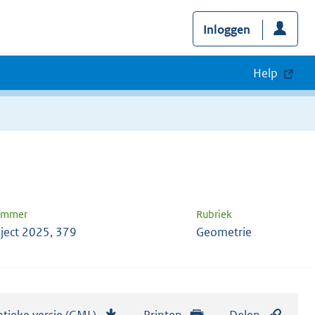
Inloggen
Help
nummer
Rubriek
ject 2025, 379
Geometrie
tieke versie (GML)
b
Printen
Delen