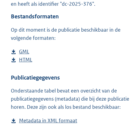
en heeft als identifier "dc-2025-376".
o
o
Bestandsformaten
t
t
Op dit moment is de publicatie beschikbaar in de
e
volgende formaten:
:
2
K
D
GML
b
b
o
D
HTML
e
b
w
o
s
e
n
w
t
s
Publicatiegegevens
l
n
a
t
Onderstaande tabel bevat een overzicht van de
o
l
n
a
publicatiegegevens (metadata) die bij deze publicatie
a
o
d
n
horen. Deze zijn ook als los bestand beschikbaar:
d
a
s
d
p
d
g
s
Metadata in XML formaat
b
u
p
r
g
e
b
u
o
r