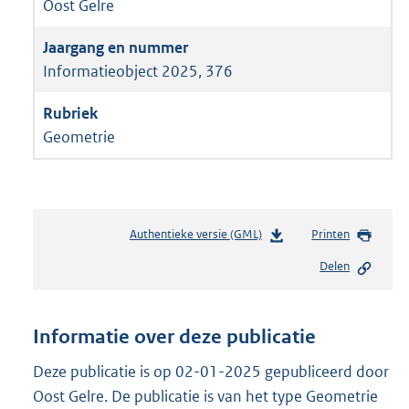
Oost Gelre
Informatieobject 2025, 376
Geometrie
Authentieke versie (GML)
b
Printen
e
Delen
s
t
a
n
Informatie over deze publicatie
d
s
Deze publicatie is op 02-01-2025 gepubliceerd door
g
Oost Gelre. De publicatie is van het type Geometrie
r