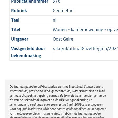
t
Publicatienummer
376
Rubriek
Geometrie
Taal
nl
Titel
Wonen - kamerbewoning - op ve
Uitgever
Oost Gelre
Vastgesteld door
/akn/nl/officialGazette/gmb/2
bekendmaking
Disclaimer
De hier aangeboden pdf-bestanden van het Staatsblad, Staatscourant,
Tractatenblad, provinciaal blad, gemeenteblad, waterschapsblad en blad
gemeenschappelijke regeling vormen de formele bekendmakingen in de
zin van de Bekendmakingswet en de Rijkswet goedkeuring en
bekendmaking verdragen voor zover ze na 1 juli 2009 zijn uitgegeven.
Voor pdf-publicaties van vóór deze datum geldt dat alleen de in papieren
vorm uitgegeven bladen formele status hebben; de hier aangeboden
elektronische versies daarvan worden bij wijze van service aangeboden.