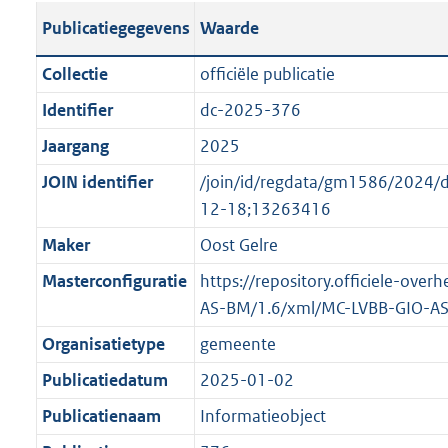
s
l
b
o
o
Publicatiegegevens
Waarde
t
i
l
t
o
a
c
i
t
t
Collectie
officiële publicatie
n
a
c
e
t
Identifier
dc-2025-376
d
t
a
:
e
s
Jaargang
2025
i
t
2
:
g
e
i
K
o
JOIN identifier
/join/id/regdata/gm1586/202
r
i
e
b
n
12-18;13263416
o
n
i
b
Maker
Oost Gelre
o
f
n
e
t
Masterconfiguratie
https://repository.officiele-ove
o
f
k
t
AS-BM/1.6/xml/MC-LVBB-GIO-A
r
o
e
e
m
r
n
Organisatietype
gemeente
:
a
m
d
Publicatiedatum
2025-01-02
2
a
a
K
Publicatienaam
Informatieobject
t
a
b