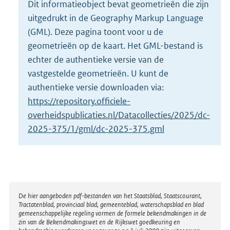
Dit informatieobject bevat geometrieën die zijn
o
uitgedrukt in de Geography Markup Language
t
t
(GML). Deze pagina toont voor u de
e
geometrieën op de kaart. Het GML-bestand is
:
echter de authentieke versie van de
2
vastgestelde geometrieën. U kunt de
K
b
authentieke versie downloaden via:
https://repository.officiele-
overheidspublicaties.nl/Datacollecties/2025/dc-
2025-375/1/gml/dc-2025-375.gml
Disclaimer
De hier aangeboden pdf-bestanden van het Staatsblad, Staatscourant,
Tractatenblad, provinciaal blad, gemeenteblad, waterschapsblad en blad
gemeenschappelijke regeling vormen de formele bekendmakingen in de
zin van de Bekendmakingswet en de Rijkswet goedkeuring en