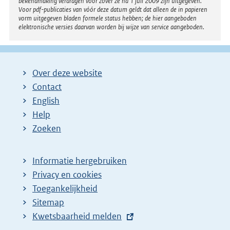
bekendmaking verdragen voor zover ze na 1 juli 2009 zijn uitgegeven.
Voor pdf-publicaties van vóór deze datum geldt dat alleen de in papieren
vorm uitgegeven bladen formele status hebben; de hier aangeboden
elektronische versies daarvan worden bij wijze van service aangeboden.
Over deze website
Contact
English
Help
Zoeken
Informatie hergebruiken
Privacy en cookies
Toegankelijkheid
Sitemap
E
Kwetsbaarheid melden
x