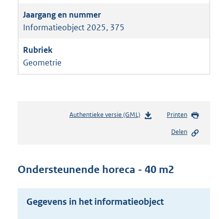
Informatieobject 2025, 375
Geometrie
Authentieke versie (GML)
b
Printen
e
Delen
s
t
a
n
Ondersteunende horeca - 40 m2
d
s
g
Gegevens in het informatieobject
r
o