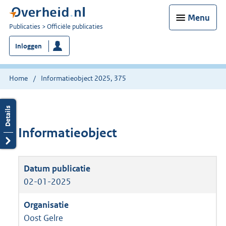
Menu
U
Publicaties
Officiële publicaties
bent
Inloggen
nu
hier:
Home
Informatieobject 2025, 375
Informatieobject
02-01-2025
Oost Gelre