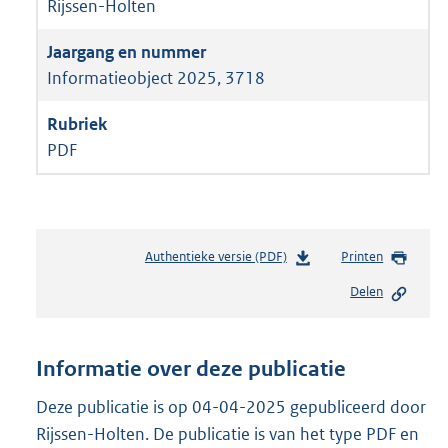
Rijssen-Holten
Informatieobject 2025, 3718
PDF
Authentieke versie (PDF)
b
Printen
e
Delen
s
t
a
n
Informatie over deze publicatie
d
s
Deze publicatie is op 04-04-2025 gepubliceerd door
g
Rijssen-Holten. De publicatie is van het type PDF en
r