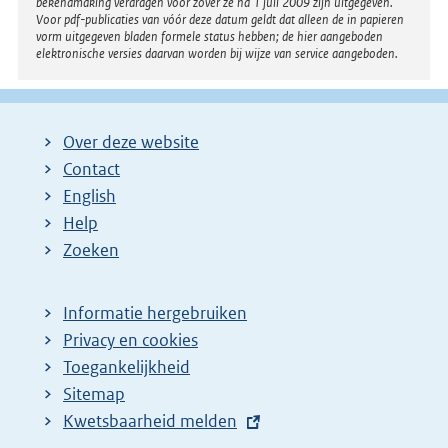
bekendmaking verdragen voor zover ze na 1 juli 2009 zijn uitgegeven.
Voor pdf-publicaties van vóór deze datum geldt dat alleen de in papieren
vorm uitgegeven bladen formele status hebben; de hier aangeboden
elektronische versies daarvan worden bij wijze van service aangeboden.
Over deze website
Contact
English
Help
Zoeken
Informatie hergebruiken
Privacy en cookies
Toegankelijkheid
Sitemap
E
Kwetsbaarheid melden