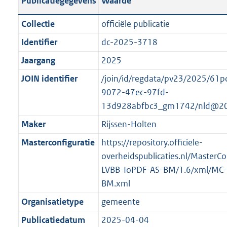
Publicatiegegevens
Waarde
t
l
o
a
i
t
Collectie
officiële publicatie
n
c
t
Identifier
dc-2025-3718
d
a
e
s
Jaargang
2025
t
:
g
i
o
JOIN identifier
/join/id/regdata/pv23/2025/61
r
e
n
9072-47ec-97fd-
o
i
b
13d928abfbc3_gm1742/nld@20
o
n
e
Maker
Rijssen-Holten
t
f
k
t
Masterconfiguratie
https://repository.officiele-
o
e
e
overheidspublicaties.nl/MasterCo
r
n
:
LVBB-IoPDF-AS-BM/1.6/xml/MC-
m
d
1
BM.xml
a
K
a
Organisatietype
gemeente
b
t
Publicatiedatum
2025-04-04