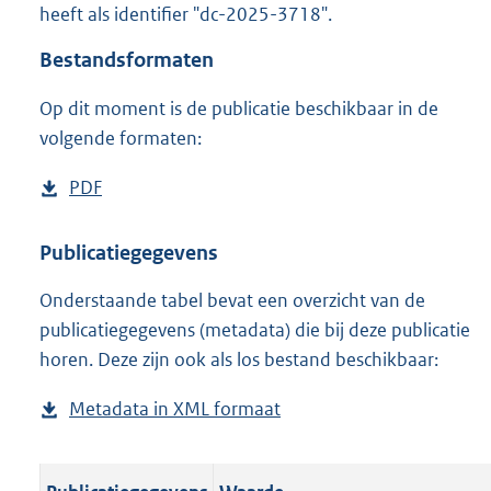
heeft als identifier "dc-2025-3718".
o
o
Bestandsformaten
t
t
Op dit moment is de publicatie beschikbaar in de
e
volgende formaten:
:
o
n
D
PDF
b
b
o
e
e
w
s
Publicatiegegevens
k
n
t
e
n
Onderstaande tabel bevat een overzicht van de
l
a
d
publicatiegegevens (metadata) die bij deze publicatie
o
n
horen. Deze zijn ook als los bestand beschikbaar:
a
d
d
s
Metadata in XML formaat
b
p
g
e
u
r
s
b
o