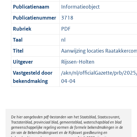
Publicatienaam
Informatieobject
Publicatienummer
3718
Rubriek
PDF
Taal
nl
Titel
Aanwijzing locaties Raatakkerco
Uitgever
Rijssen-Holten
Vastgesteld door
/akn/nl/officialGazette/prb/20
bekendmaking
04-04
Disclaimer
De hier aangeboden pdf-bestanden van het Staatsblad, Staatscourant,
Tractatenblad, provinciaal blad, gemeenteblad, waterschapsblad en blad
gemeenschappelijke regeling vormen de formele bekendmakingen in de
zin van de Bekendmakingswet en de Rijkswet goedkeuring en