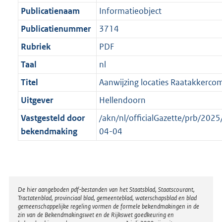
Publicatienaam
Informatieobject
Publicatienummer
3714
Rubriek
PDF
Taal
nl
Titel
Aanwijzing locaties Raatakkerco
Uitgever
Hellendoorn
Vastgesteld door
/akn/nl/officialGazette/prb/20
bekendmaking
04-04
Disclaimer
De hier aangeboden pdf-bestanden van het Staatsblad, Staatscourant,
Tractatenblad, provinciaal blad, gemeenteblad, waterschapsblad en blad
gemeenschappelijke regeling vormen de formele bekendmakingen in de
zin van de Bekendmakingswet en de Rijkswet goedkeuring en