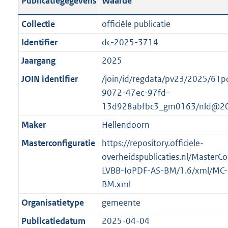
Publicatiegegevens
Waarde
t
l
o
a
i
t
Collectie
officiële publicatie
n
c
t
Identifier
dc-2025-3714
d
a
e
s
Jaargang
2025
t
:
g
i
o
JOIN identifier
/join/id/regdata/pv23/2025/61
r
e
n
9072-47ec-97fd-
o
i
b
13d928abfbc3_gm0163/nld@20
o
n
e
Maker
Hellendoorn
t
f
k
t
Masterconfiguratie
https://repository.officiele-
o
e
e
overheidspublicaties.nl/MasterCo
r
n
:
LVBB-IoPDF-AS-BM/1.6/xml/MC-
m
d
1
BM.xml
a
K
a
Organisatietype
gemeente
b
t
Publicatiedatum
2025-04-04