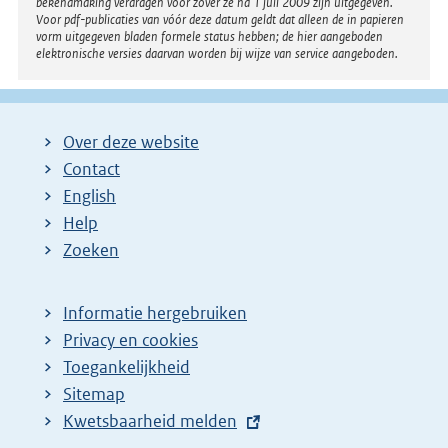
bekendmaking verdragen voor zover ze na 1 juli 2009 zijn uitgegeven.
Voor pdf-publicaties van vóór deze datum geldt dat alleen de in papieren
vorm uitgegeven bladen formele status hebben; de hier aangeboden
elektronische versies daarvan worden bij wijze van service aangeboden.
Over deze website
Contact
English
Help
Zoeken
Informatie hergebruiken
Privacy en cookies
Toegankelijkheid
Sitemap
E
Kwetsbaarheid melden