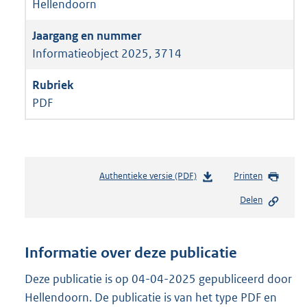
Hellendoorn
Informatieobject 2025, 3714
PDF
Authentieke versie (PDF)
b
Printen
e
Delen
s
t
a
n
Informatie over deze publicatie
d
s
Deze publicatie is op 04-04-2025 gepubliceerd door
g
Hellendoorn. De publicatie is van het type PDF en
r