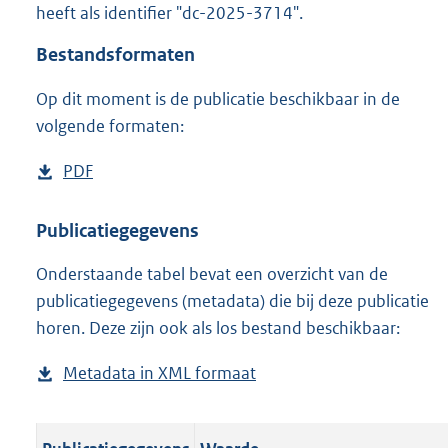
heeft als identifier "dc-2025-3714".
o
o
Bestandsformaten
t
t
Op dit moment is de publicatie beschikbaar in de
e
volgende formaten:
:
o
n
D
PDF
b
b
o
e
e
w
s
Publicatiegegevens
k
n
t
e
n
Onderstaande tabel bevat een overzicht van de
l
a
d
publicatiegegevens (metadata) die bij deze publicatie
o
n
horen. Deze zijn ook als los bestand beschikbaar:
a
d
d
s
Metadata in XML formaat
b
p
g
e
u
r
s
b
o