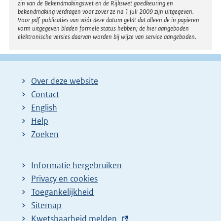
zin van de Bekendmakingswet en de Rijkswet goedkeuring en
bekendmaking verdragen voor zover ze na 1 juli 2009 zijn uitgegeven.
Voor pdf-publicaties van vóór deze datum geldt dat alleen de in papieren
vorm uitgegeven bladen formele status hebben; de hier aangeboden
elektronische versies daarvan worden bij wijze van service aangeboden.
Over deze website
Contact
English
Help
Zoeken
Informatie hergebruiken
Privacy en cookies
Toegankelijkheid
Sitemap
E
Kwetsbaarheid melden