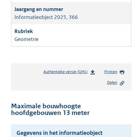
Informatieobject 2025, 366
Geometrie
Authentieke versie (GML)
b
Printen
e
Delen
s
t
a
n
Maximale bouwhoogte
d
hoofdgebouwen 13 meter
s
g
r
Gegevens in het informatieobject
o