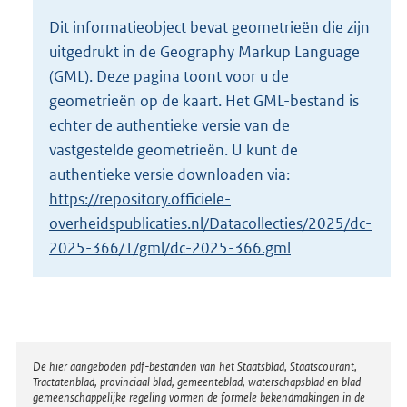
o
Dit informatieobject bevat geometrieën die zijn
t
uitgedrukt in de Geography Markup Language
t
e
(GML). Deze pagina toont voor u de
:
geometrieën op de kaart. Het GML-bestand is
2
echter de authentieke versie van de
K
vastgestelde geometrieën. U kunt de
b
authentieke versie downloaden via:
https://repository.officiele-
overheidspublicaties.nl/Datacollecties/2025/dc-
2025-366/1/gml/dc-2025-366.gml
Disclaimer
De hier aangeboden pdf-bestanden van het Staatsblad, Staatscourant,
Tractatenblad, provinciaal blad, gemeenteblad, waterschapsblad en blad
gemeenschappelijke regeling vormen de formele bekendmakingen in de