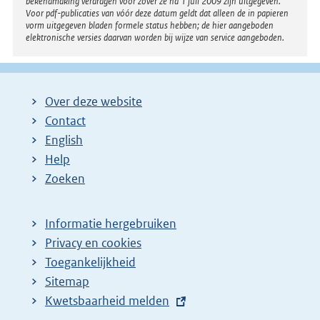
bekendmaking verdragen voor zover ze na 1 juli 2009 zijn uitgegeven.
Voor pdf-publicaties van vóór deze datum geldt dat alleen de in papieren
vorm uitgegeven bladen formele status hebben; de hier aangeboden
elektronische versies daarvan worden bij wijze van service aangeboden.
Over deze website
Contact
English
Help
Zoeken
Informatie hergebruiken
Privacy en cookies
Toegankelijkheid
Sitemap
E
Kwetsbaarheid melden
x