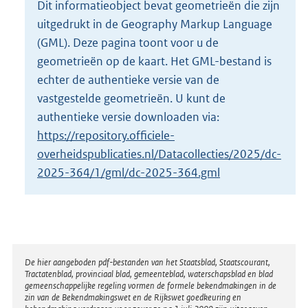
Dit informatieobject bevat geometrieën die zijn
o
uitgedrukt in de Geography Markup Language
t
t
(GML). Deze pagina toont voor u de
e
geometrieën op de kaart. Het GML-bestand is
:
echter de authentieke versie van de
2
vastgestelde geometrieën. U kunt de
K
b
authentieke versie downloaden via:
https://repository.officiele-
overheidspublicaties.nl/Datacollecties/2025/dc-
2025-364/1/gml/dc-2025-364.gml
Disclaimer
De hier aangeboden pdf-bestanden van het Staatsblad, Staatscourant,
Tractatenblad, provinciaal blad, gemeenteblad, waterschapsblad en blad
gemeenschappelijke regeling vormen de formele bekendmakingen in de
zin van de Bekendmakingswet en de Rijkswet goedkeuring en