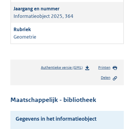
Informatieobject 2025, 364
Geometrie
Authentieke versie (GML)
b
Printen
e
Delen
s
t
a
n
Maatschappelijk - bibliotheek
d
s
g
Gegevens in het informatieobject
r
o