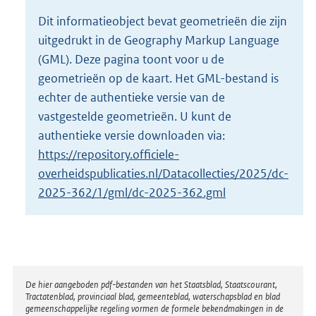
o
Dit informatieobject bevat geometrieën die zijn
t
uitgedrukt in de Geography Markup Language
t
e
(GML). Deze pagina toont voor u de
:
geometrieën op de kaart. Het GML-bestand is
2
echter de authentieke versie van de
K
vastgestelde geometrieën. U kunt de
b
authentieke versie downloaden via:
https://repository.officiele-
overheidspublicaties.nl/Datacollecties/2025/dc-
2025-362/1/gml/dc-2025-362.gml
Disclaimer
De hier aangeboden pdf-bestanden van het Staatsblad, Staatscourant,
Tractatenblad, provinciaal blad, gemeenteblad, waterschapsblad en blad
gemeenschappelijke regeling vormen de formele bekendmakingen in de