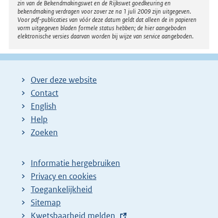
zin van de Bekendmakingswet en de Rijkswet goedkeuring en
bekendmaking verdragen voor zover ze na 1 juli 2009 zijn uitgegeven.
Voor pdf-publicaties van vóór deze datum geldt dat alleen de in papieren
vorm uitgegeven bladen formele status hebben; de hier aangeboden
elektronische versies daarvan worden bij wijze van service aangeboden.
Over deze website
Contact
English
Help
Zoeken
Informatie hergebruiken
Privacy en cookies
Toegankelijkheid
Sitemap
E
Kwetsbaarheid melden