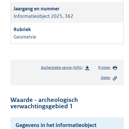
Informatieobject 2025, 362
Geometrie
Authentieke versie (GML)
b
Printen
e
Delen
s
t
a
n
Waarde - archeologisch
d
verwachtingsgebied 1
s
g
r
Gegevens in het informatieobject
o