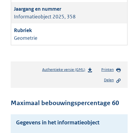
Informatieobject 2025, 358
Geometrie
Authentieke versie (GML)
b
Printen
e
Delen
s
t
a
n
Maximaal bebouwingspercentage 60
d
s
g
Gegevens in het informatieobject
r
o