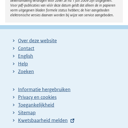
bekendmaking verdragen voor zover ze na 1 juli 2009 zijn uitgegeven.
Voor pdf-publicaties van vóór deze datum geldt dat alleen de in papieren
vorm uitgegeven bladen formele status hebben; de hier aangeboden
elektronische versies daarvan worden bij wijze van service aangeboden.
Over deze website
Contact
English
Help
Zoeken
Informatie hergebruiken
Privacy en cookies
Toegankelijkheid
Sitemap
E
Kwetsbaarheid melden
x