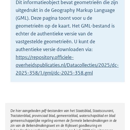
Dit informatieobject bevat geometrieën die zijn
o
uitgedrukt in de Geography Markup Language
t
t
(GML). Deze pagina toont voor u de
e
geometrieën op de kaart. Het GML-bestand is
:
echter de authentieke versie van de
2
vastgestelde geometrieën. U kunt de
K
b
authentieke versie downloaden via:
https://repository.officiele-
overheidspublicaties.nl/Datacollecties/2025/dc-
2025-358/1/gml/dc-2025-358.gml
Disclaimer
De hier aangeboden pdf-bestanden van het Staatsblad, Staatscourant,
Tractatenblad, provinciaal blad, gemeenteblad, waterschapsblad en blad
gemeenschappelijke regeling vormen de formele bekendmakingen in de
zin van de Bekendmakingswet en de Rijkswet goedkeuring en