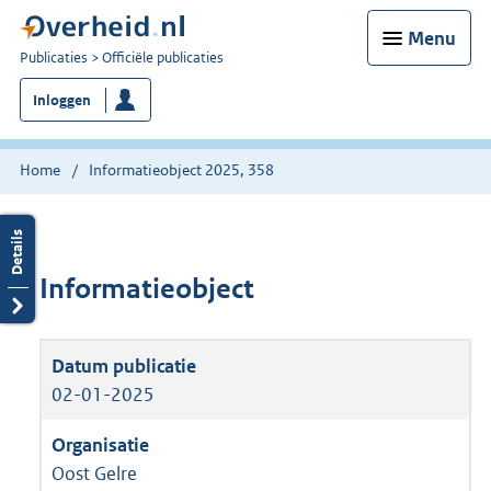
Menu
U
Publicaties
Officiële publicaties
bent
Inloggen
nu
hier:
Home
Informatieobject 2025, 358
Informatieobject
02-01-2025
Oost Gelre