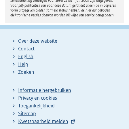
bekendmaking verdragen voor zover ze na 1 juli 2009 zijn uitgegeven.
Voor pdf-publicaties van vóór deze datum geldt dat alleen de in papieren
vorm uitgegeven bladen formele status hebben; de hier aangeboden
elektronische versies daarvan worden bij wijze van service aangeboden.
Over deze website
Contact
English
Help
Zoeken
Informatie hergebruiken
Privacy en cookies
Toegankelijkheid
Sitemap
E
Kwetsbaarheid melden
x