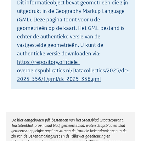
Dit informatieobject bevat geometrieën die zijn
o
uitgedrukt in de Geography Markup Language
t
t
(GML). Deze pagina toont voor u de
e
geometrieën op de kaart. Het GML-bestand is
:
echter de authentieke versie van de
2
vastgestelde geometrieën. U kunt de
K
b
authentieke versie downloaden via:
https://repository.officiele-
overheidspublicaties.nl/Datacollecties/2025/dc-
2025-356/1/gml/dc-2025-356.gml
Disclaimer
De hier aangeboden pdf-bestanden van het Staatsblad, Staatscourant,
Tractatenblad, provinciaal blad, gemeenteblad, waterschapsblad en blad
gemeenschappelijke regeling vormen de formele bekendmakingen in de
zin van de Bekendmakingswet en de Rijkswet goedkeuring en