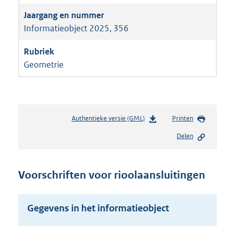
Informatieobject 2025, 356
Geometrie
Authentieke versie (GML)
b
Printen
e
Delen
s
t
a
n
Voorschriften voor rioolaansluitingen
d
s
g
Gegevens in het informatieobject
r
o