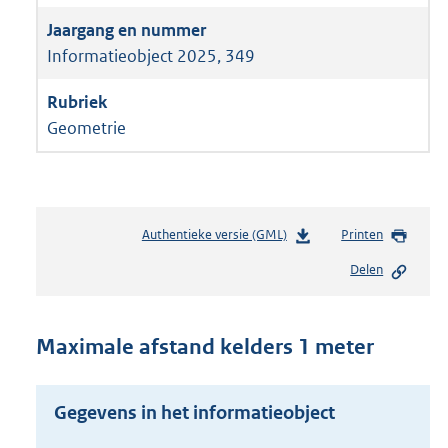
Informatieobject 2025, 349
Geometrie
Authentieke versie (GML)
b
Printen
e
Delen
s
t
a
n
Maximale afstand kelders 1 meter
d
s
g
Gegevens in het informatieobject
r
o