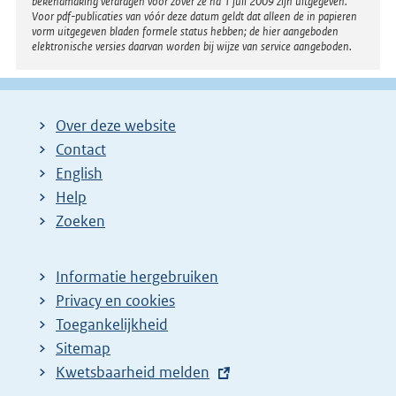
bekendmaking verdragen voor zover ze na 1 juli 2009 zijn uitgegeven.
Voor pdf-publicaties van vóór deze datum geldt dat alleen de in papieren
vorm uitgegeven bladen formele status hebben; de hier aangeboden
elektronische versies daarvan worden bij wijze van service aangeboden.
Over deze website
Contact
English
Help
Zoeken
Informatie hergebruiken
Privacy en cookies
Toegankelijkheid
Sitemap
E
Kwetsbaarheid melden
x