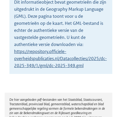
Dit informatieobject bevat geometrieën die zijn
o
uitgedrukt in de Geography Markup Language
t
t
(GML). Deze pagina toont voor u de
e
geometrieën op de kaart. Het GML-bestand is
:
echter de authentieke versie van de
2
vastgestelde geometrieën. U kunt de
K
b
authentieke versie downloaden via:
https://repository.officiele-
overheidspublicaties.nl/Datacollecties/2025/dc-
2025-349/1/gml/dc-2025-349.gml
Disclaimer
De hier aangeboden pdf-bestanden van het Staatsblad, Staatscourant,
Tractatenblad, provinciaal blad, gemeenteblad, waterschapsblad en blad
gemeenschappelijke regeling vormen de formele bekendmakingen in de
zin van de Bekendmakingswet en de Rijkswet goedkeuring en