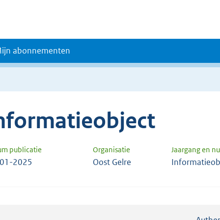
ijn abonnementen
nformatieobject
um publicatie
Organisatie
Jaargang en 
-01-2025
Oost Gelre
Informatieob
Authen