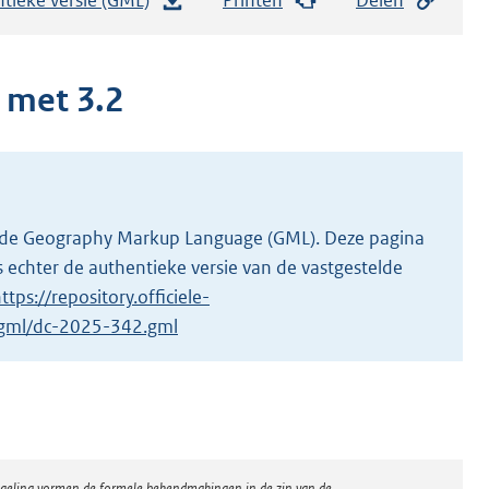
e
s
t
n met 3.2
a
n
d
s
g
 in de Geography Markup Language (GML). Deze pagina
r
 echter de authentieke versie van de vastgestelde
o
ttps://repository.officiele-
o
1/gml/dc-2025-342.gml
t
t
e
:
2
regeling vormen de formele bekendmakingen in de zin van de