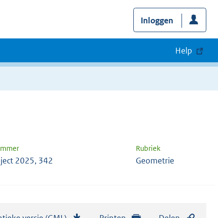
Inloggen
Help
nummer
Rubriek
ject 2025, 342
Geometrie
tieke versie (GML)
b
Printen
Delen