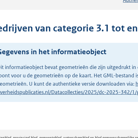
edrijven van categorie 3.1 tot e
Gegevens in het informatieobject
it informatieobject bevat geometrieën die zijn uitgedrukt
oont voor u de geometrieën op de kaart. Het GML-bestand is
eometrieën. U kunt de authentieke versie downloaden via:
h
verheidspublicaties.nl/Datacollecties/2025/dc-2025-342/
atenblad, provinciaal blad, gemeenteblad, waterschapsblad en blad gemeenschappelijke 