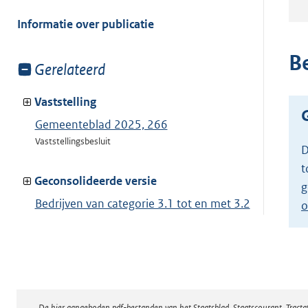
meer
van:
Informatie over publicatie
B
Toon
Gerelateerd
meer
van:
Vaststelling
Gemeenteblad 2025, 266
Vaststellingsbesluit
D
t
Geconsolideerde versie
g
Bedrijven van categorie 3.1 tot en met 3.2
o
Toon geconsolideerde versie
De hier aangeboden pdf-bestanden van het Staatsblad, Staatscourant, Tract