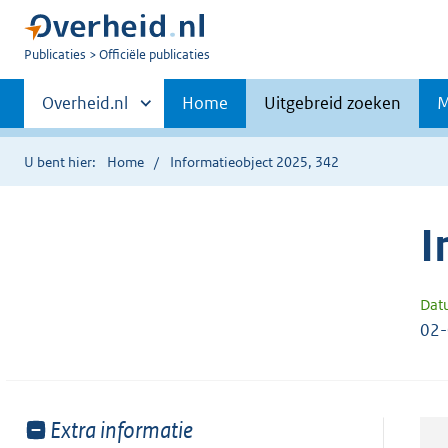
U
Publicaties
Officiële publicaties
bent
Primaire
nu
Andere
Overheid.nl
Home
Uitgebreid zoeken
M
hier:
sites
navigatie
binnen
U bent hier:
Home
Informatieobject 2025, 342
I
Dat
02
Toon
Extra informatie