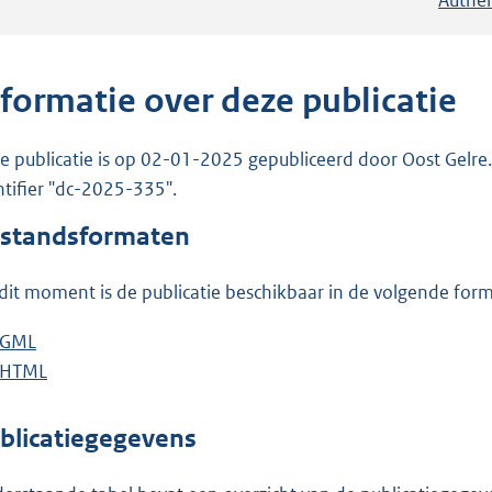
nformatie over deze publicatie
e publicatie is op 02-01-2025 gepubliceerd door Oost Gelre. 
ntifier "dc-2025-335".
standsformaten
dit moment is de publicatie beschikbaar in de volgende for
D
GML
b
o
D
HTML
e
b
w
o
s
e
n
w
t
s
blicatiegegevens
l
n
a
t
o
l
n
a