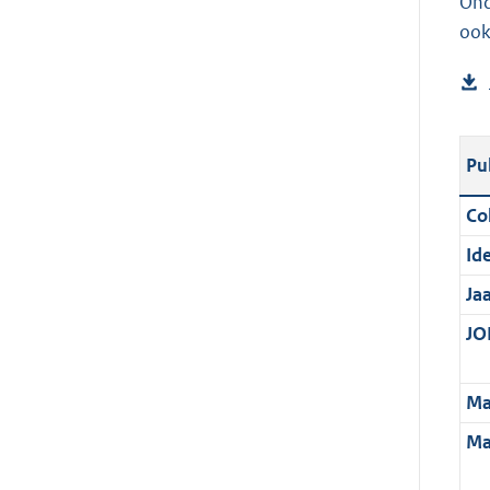
Ond
ook
Pu
Col
Ide
Ja
JOI
Ma
Ma