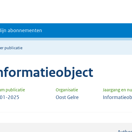
ijn abonnementen
er publicatie
nformatieobject
um publicatie
Organisatie
Jaargang en 
-01-2025
Oost Gelre
Informatieob
Authen