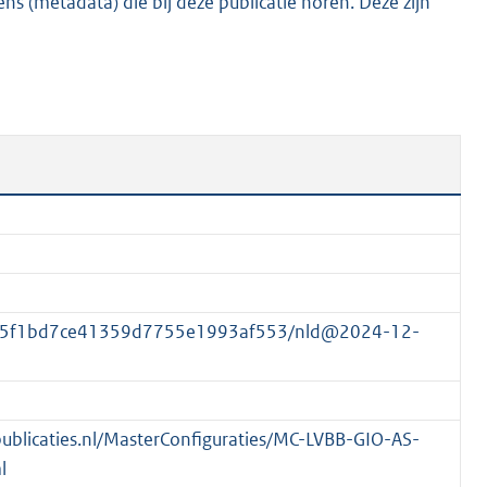
s (metadata) die bij deze publicatie horen. Deze zijn
K
b
075f1bd7ce41359d7755e1993af553/nld@2024-12-
spublicaties.nl/MasterConfiguraties/MC-LVBB-GIO-AS-
l