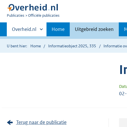
U
Publicaties
Officiële publicaties
bent
Primaire
nu
Andere
Overheid.nl
Home
Uitgebreid zoeken
M
hier:
sites
navigatie
binnen
U bent hier:
Home
Informatieobject 2025, 335
Informatie ov
I
Dat
02
Terug naar de publicatie