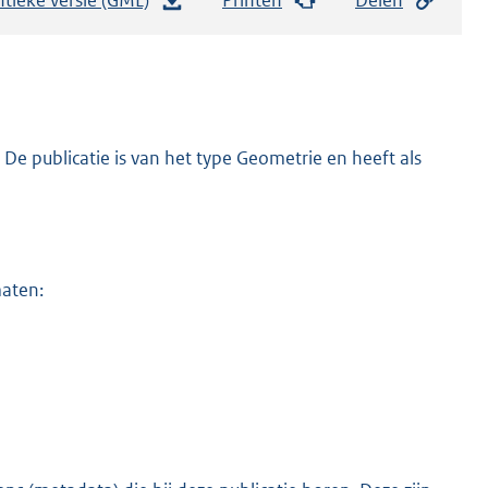
e
s
t
a
n
De publicatie is van het type Geometrie en heeft als
d
s
g
r
maten:
o
o
t
t
e
:
2