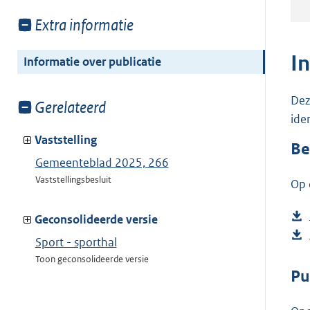
Toon
Extra informatie
meer
van:
I
Informatie over publicatie
Dez
Toon
Gerelateerd
ide
meer
van:
Vaststelling
Be
Gemeenteblad 2025, 266
Vaststellingsbesluit
Op 
Geconsolideerde versie
Sport - sporthal
Toon geconsolideerde versie
Pu