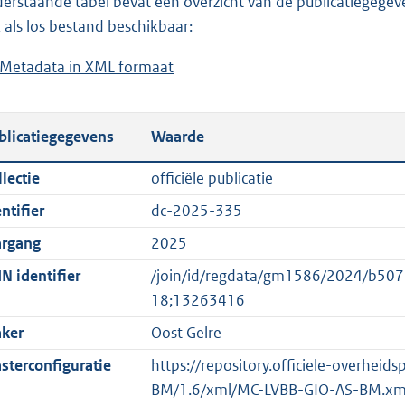
erstaande tabel bevat een overzicht van de publicatiegegeven
a
o
d
n
 als los bestand beschikbaar:
d
a
s
d
Metadata in XML formaat
b
p
d
g
s
e
u
p
r
g
s
b
u
o
r
blicatiegegevens
Waarde
t
l
b
o
o
a
i
l
t
o
lectie
officiële publicatie
n
c
i
t
t
ntifier
dc-2025-335
d
a
c
e
t
s
t
a
:
e
argang
2025
g
i
t
2
:
N identifier
/join/id/regdata/gm1586/2024/b5
r
e
i
K
o
18;13263416
o
i
e
b
n
ker
Oost Gelre
o
n
i
b
t
f
n
e
sterconfiguratie
https://repository.officiele-overheid
t
o
f
k
BM/1.6/xml/MC-LVBB-GIO-AS-BM.xm