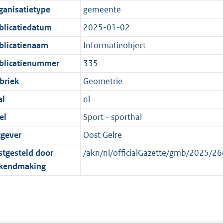
e
r
o
e
ganisatietype
gemeente
:
m
r
n
blicatiedatum
2025-01-02
2
a
m
d
K
a
a
blicatienaam
Informatieobject
b
t
a
blicatienummer
335
t
briek
Geometrie
al
nl
el
Sport - sporthal
tgever
Oost Gelre
stgesteld door
/akn/nl/officialGazette/gmb/2025/
kendmaking