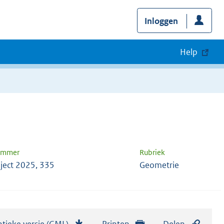
Inloggen
Help
nummer
Rubriek
ject 2025, 335
Geometrie
tieke versie (GML)
b
Printen
Delen