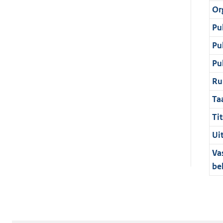
Or
Pu
Pu
Pu
Ru
Ta
Tit
Ui
Va
be