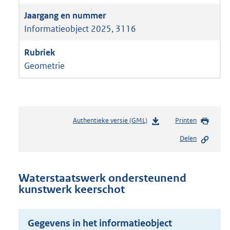
Informatieobject 2025, 3116
Geometrie
Authentieke versie (GML)
b
Printen
e
Delen
s
t
a
n
Waterstaatswerk ondersteunend
d
kunstwerk keerschot
s
g
r
Gegevens in het informatieobject
o