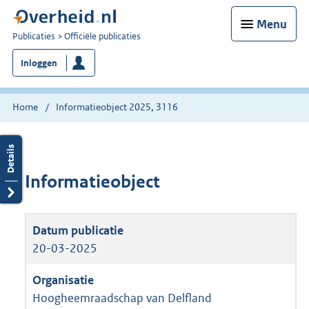
Menu
U
Publicaties
Officiële publicaties
bent
Inloggen
nu
hier:
Home
Informatieobject 2025, 3116
Informatieobject
20-03-2025
Hoogheemraadschap van Delfland