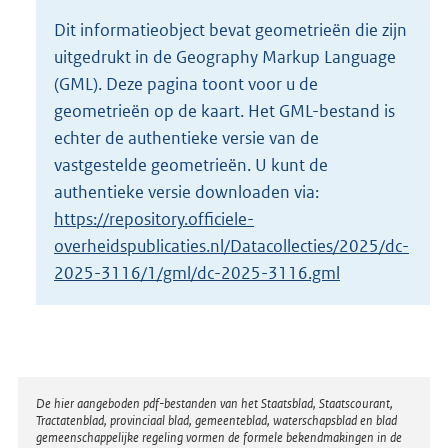
o
Dit informatieobject bevat geometrieën die zijn
t
uitgedrukt in de Geography Markup Language
t
e
(GML). Deze pagina toont voor u de
:
geometrieën op de kaart. Het GML-bestand is
3
echter de authentieke versie van de
8
vastgestelde geometrieën. U kunt de
0
K
authentieke versie downloaden via:
b
https://repository.officiele-
overheidspublicaties.nl/Datacollecties/2025/dc-
2025-3116/1/gml/dc-2025-3116.gml
Disclaimer
De hier aangeboden pdf-bestanden van het Staatsblad, Staatscourant,
Tractatenblad, provinciaal blad, gemeenteblad, waterschapsblad en blad
gemeenschappelijke regeling vormen de formele bekendmakingen in de