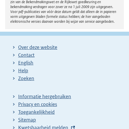
zin van de Bekendmakingswet en de Rijkswet goedkeuring en
bekendmaking verdragen voor zover ze na 1 juli 2009 zijn uitgegeven.
Voor pdf-publicaties van vóór deze datum geldt dat alleen de in papieren
vorm uitgegeven bladen formele status hebben; de hier aangeboden
elektronische versies daarvan worden bij wijze van service aangeboden.
Over deze website
Contact
English
Help
Zoeken
Informatie hergebruiken
Privacy en cookies
Toegankelijkheid
Sitemap
E
Kwetsbaarheid melden