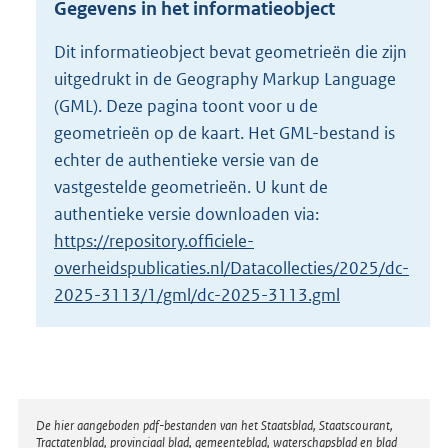
Gegevens in het informatieobject
o
t
Dit informatieobject bevat geometrieën die zijn
t
uitgedrukt in de Geography Markup Language
e
:
(GML). Deze pagina toont voor u de
6
geometrieën op de kaart. Het GML-bestand is
4
echter de authentieke versie van de
,
vastgestelde geometrieën. U kunt de
3
M
authentieke versie downloaden via:
b
https://repository.officiele-
overheidspublicaties.nl/Datacollecties/2025/dc-
2025-3113/1/gml/dc-2025-3113.gml
Disclaimer
De hier aangeboden pdf-bestanden van het Staatsblad, Staatscourant,
Tractatenblad, provinciaal blad, gemeenteblad, waterschapsblad en blad