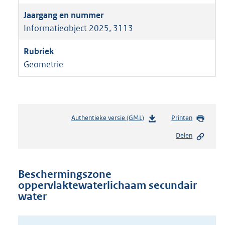
Informatieobject 2025, 3113
Geometrie
Authentieke versie (GML)
b
Printen
e
Delen
s
t
a
n
Beschermingszone
d
oppervlaktewaterlichaam secundair
s
water
g
r
o