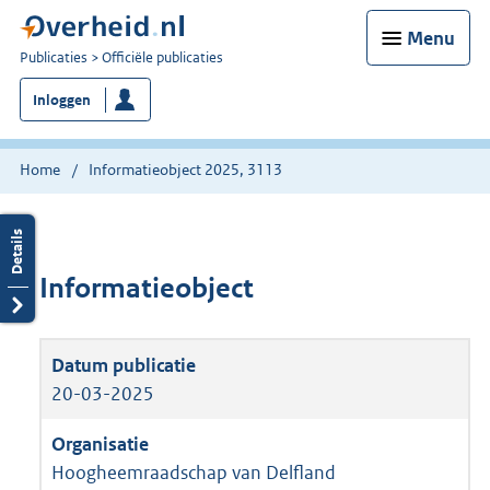
Menu
U
Publicaties
Officiële publicaties
bent
Inloggen
nu
hier:
Home
Informatieobject 2025, 3113
Informatieobject
20-03-2025
Hoogheemraadschap van Delfland