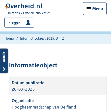
Menu
U
Publicaties
Officiële publicaties
bent
Inloggen
nu
hier:
Home
Informatieobject 2025, 3112
Informatieobject
20-03-2025
Hoogheemraadschap van Delfland