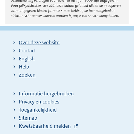
bekendmaking verdragen voor zover ze na 1 juli 2009 zijn uitgegeven.
Voor pdf-publicaties van vóór deze datum geldt dat alleen de in papieren
vorm uitgegeven bladen formele status hebben; de hier aangeboden
elektronische versies daarvan worden bij wijze van service aangeboden.
Over deze website
Contact
English
Help
Zoeken
Informatie hergebruiken
Privacy en cookies
Toegankelijkheid
Sitemap
E
Kwetsbaarheid melden
x