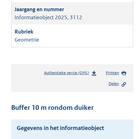
Informatieobject 2025, 3112
Geometrie
Authentieke versie (GML)
b
Printen
e
Delen
s
t
a
n
Buffer 10 m rondom duiker
d
s
g
Gegevens in het informatieobject
r
o