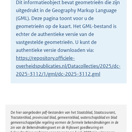
Dit informatieobject bevat geometrieën die zijn
o
uitgedrukt in de Geography Markup Language
t
t
(GML). Deze pagina toont voor u de
e
geometrieën op de kaart. Het GML-bestand is
:
echter de authentieke versie van de
2
vastgestelde geometrieën. U kunt de
7
M
authentieke versie downloaden via:
b
https://repository.officiele-
overheidspublicaties.nl/Datacollecties/2025/dc-
2025-3112/1/gml/dc-2025-3112.gml
Disclaimer
De hier aangeboden pdf-bestanden van het Staatsblad, Staatscourant,
Tractatenblad, provinciaal blad, gemeenteblad, waterschapsblad en blad
gemeenschappelijke regeling vormen de formele bekendmakingen in de
zin van de Bekendmakingswet en de Rijkswet goedkeuring en