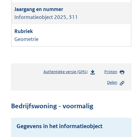
Informatieobject 2025, 311
Geometrie
Authentieke versie (GML)
b
Printen
e
Delen
s
t
a
n
Bedrijfswoning - voormalig
d
s
g
Gegevens in het informatieobject
r
o