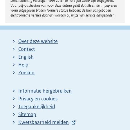
bekendmaking verdragen voor zover ze na 1 juli 2009 zijn uitgegeven.
Voor pdf-publicaties van vóór deze datum geldt dat alleen de in papieren
vorm uitgegeven bladen formele status hebben; de hier aangeboden
elektronische versies daarvan worden bij wijze van service aangeboden.
Over deze website
Contact
English
Help
Zoeken
Informatie hergebruiken
Privacy en cookies
Toegankelijkheid
Sitemap
E
Kwetsbaarheid melden
x