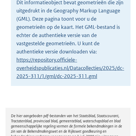
Dit informatieobject bevat geometrieën die zijn
o
uitgedrukt in de Geography Markup Language
t
t
(GML). Deze pagina toont voor u de
e
geometrieën op de kaart. Het GML-bestand is
:
echter de authentieke versie van de
2
vastgestelde geometrieën. U kunt de
K
b
authentieke versie downloaden via:
https://repository.officiele-
overheidspublicaties.nl/Datacollecties/2025/dc-
2025-311/1/gml/dc-2025-311.gml
Disclaimer
De hier aangeboden pdf-bestanden van het Staatsblad, Staatscourant,
Tractatenblad, provinciaal blad, gemeenteblad, waterschapsblad en blad
gemeenschappelijke regeling vormen de formele bekendmakingen in de
zin van de Bekendmakingswet en de Rijkswet goedkeuring en