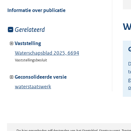
meer
van:
Informatie over publicatie
W
Toon
Gerelateerd
meer
van:
Vaststelling
Waterschapsblad 2025, 6694
Vaststellingsbesluit
D
t
Geconsolideerde versie
g
waterstaatswerk
o
oppervlaktewaterlichaam NEZ
Toon geconsolideerde versie
De hier aangeboden pdf-bestanden van het Staatsblad, Staatscourant, Tract