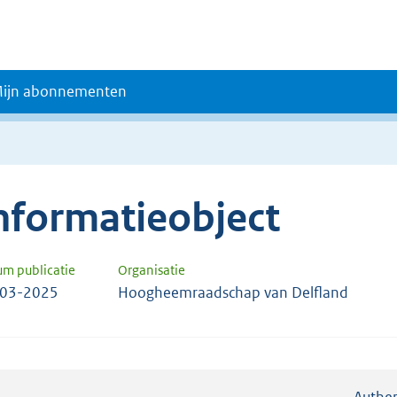
ijn abonnementen
nformatieobject
um publicatie
Organisatie
-03-2025
Hoogheemraadschap van Delfland
Authen