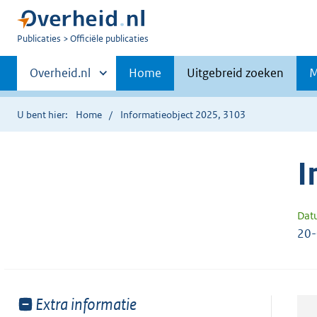
U
Publicaties
Officiële publicaties
bent
Primaire
nu
Andere
Overheid.nl
Home
Uitgebreid zoeken
M
hier:
sites
navigatie
binnen
U bent hier:
Home
Informatieobject 2025, 3103
I
Dat
20
Toon
Extra informatie