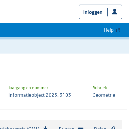
Inloggen
Help
Jaargang en nummer
Rubriek
Informatieobject 2025, 3103
Geometrie
tieke versie (GML)
b
Printen
Delen