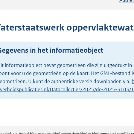
aterstaatswerk oppervlaktewat
Gegevens in het informatieobject
it informatieobject bevat geometrieën die zijn uitgedrukt
oont voor u de geometrieën op de kaart. Het GML-bestand is
eometrieën. U kunt de authentieke versie downloaden via:
h
verheidspublicaties.nl/Datacollecties/2025/dc-2025-3103
atenblad, provinciaal blad, gemeenteblad, waterschapsblad en blad gemeenschappelijke 