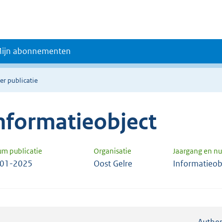
ijn abonnementen
er publicatie
nformatieobject
um publicatie
Organisatie
Jaargang en 
-01-2025
Oost Gelre
Informatieob
Authen