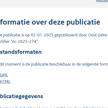
nformatie over deze publicatie
e publicatie is op 02-01-2025 gepubliceerd door Oost Gelre. 
ntifier "dc-2025-274".
standsformaten
dit moment is de publicatie beschikbaar in de volgende for
D
GML
b
o
D
HTML
e
b
w
o
s
e
n
w
t
s
blicatiegegevens
l
n
a
t
o
l
n
a