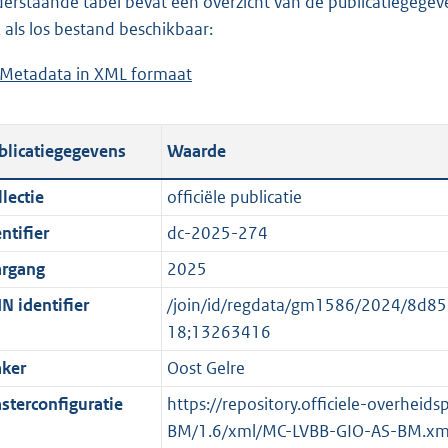
erstaande tabel bevat een overzicht van de publicatiegegeven
a
o
d
n
 als los bestand beschikbaar:
d
a
s
d
Metadata in XML formaat
b
p
d
g
s
e
u
p
r
g
s
b
u
o
r
blicatiegegevens
Waarde
t
l
b
o
o
a
i
l
t
o
lectie
officiële publicatie
n
c
i
t
t
ntifier
dc-2025-274
d
a
c
e
t
s
t
a
:
e
argang
2025
g
i
t
2
:
N identifier
/join/id/regdata/gm1586/2024/8d
r
e
i
K
o
18;13263416
o
i
e
b
n
ker
Oost Gelre
o
n
i
b
t
f
n
e
sterconfiguratie
https://repository.officiele-overheid
t
o
f
k
BM/1.6/xml/MC-LVBB-GIO-AS-BM.xm