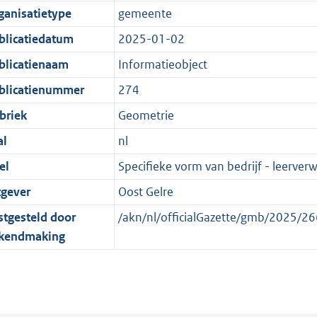
e
r
o
e
ganisatietype
gemeente
:
m
r
n
blicatiedatum
2025-01-02
2
a
m
d
K
a
a
blicatienaam
Informatieobject
b
t
a
blicatienummer
274
t
briek
Geometrie
al
nl
el
Specifieke vorm van bedrijf - leerver
tgever
Oost Gelre
stgesteld door
/akn/nl/officialGazette/gmb/2025/
kendmaking