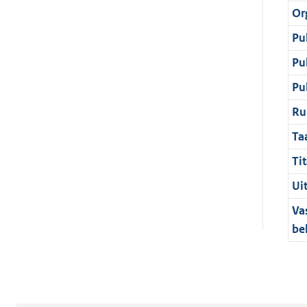
Or
Pu
Pu
Pu
Ru
Ta
Tit
Ui
Va
be