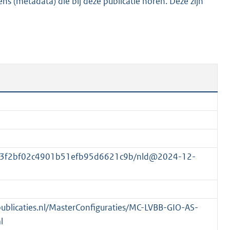
s (metadata) die bij deze publicatie horen. Deze zijn
K
b
853f2bf02c4901b51efb95d6621c9b/nld@2024-12-
spublicaties.nl/MasterConfiguraties/MC-LVBB-GIO-AS-
l