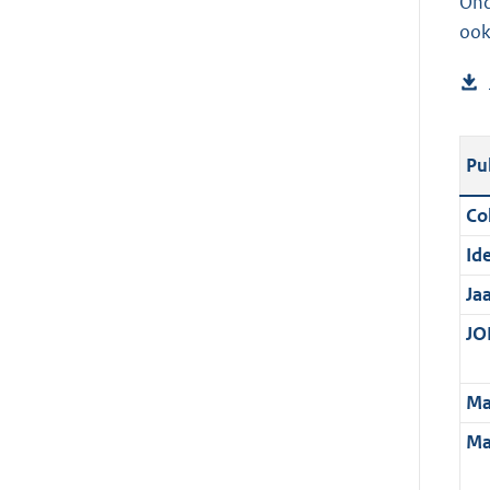
Ond
ook
Pu
Col
Ide
Ja
JOI
Ma
Ma