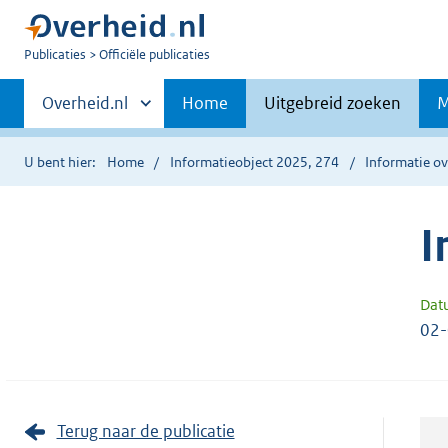
U
Publicaties
Officiële publicaties
bent
Primaire
nu
Andere
Overheid.nl
Home
Uitgebreid zoeken
M
hier:
sites
navigatie
binnen
U bent hier:
Home
Informatieobject 2025, 274
Informatie ov
I
Dat
02
Terug naar de publicatie