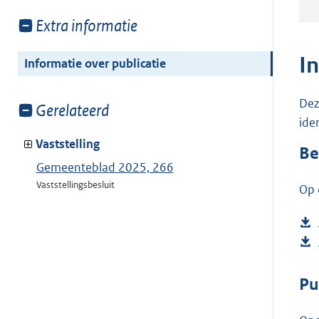
Toon
Extra informatie
meer
van:
I
Informatie over publicatie
Dez
Toon
Gerelateerd
ide
meer
van:
Vaststelling
Be
Gemeenteblad 2025, 266
Vaststellingsbesluit
Op 
Pu