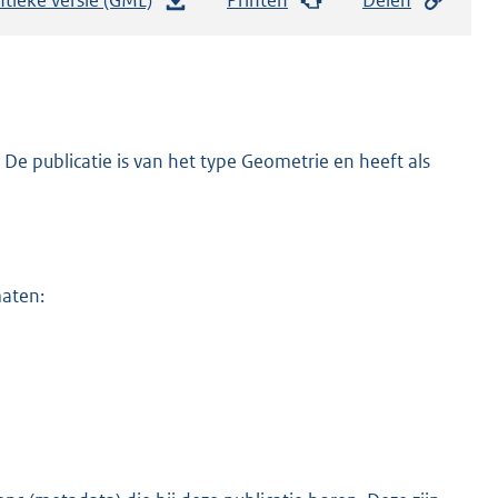
e
s
t
a
n
De publicatie is van het type Geometrie en heeft als
d
s
g
r
maten:
o
o
t
t
e
:
2