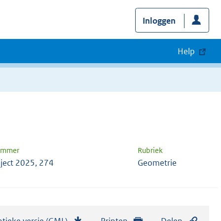
Inloggen
Help
nummer
Rubriek
ject 2025, 274
Geometrie
tieke versie (GML)
b
Printen
Delen