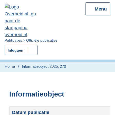
Menu
U
Publicaties
Officiële publicaties
bent
Inloggen
nu
hier:
Home
Informatieobject 2025, 270
Informatieobject