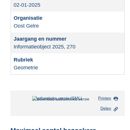
02-01-2025
Oost Gelre
Informatieobject 2025, 270
Geometrie
Authentieke versie (GML)
b
Printen
e
Delen
s
t
a
n