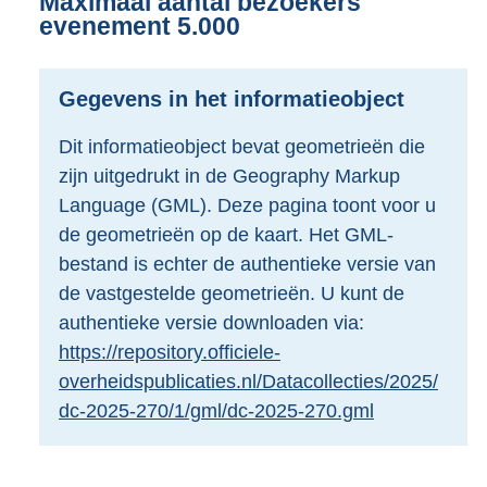
Maximaal aantal bezoekers
d
evenement 5.000
s
g
r
Gegevens in het informatieobject
o
o
Dit informatieobject bevat geometrieën die
t
zijn uitgedrukt in de Geography Markup
t
e
Language (GML). Deze pagina toont voor u
:
de geometrieën op de kaart. Het GML-
2
bestand is echter de authentieke versie van
K
de vastgestelde geometrieën. U kunt de
b
authentieke versie downloaden via:
https://repository.officiele-
overheidspublicaties.nl/Datacollecties/2025/
dc-2025-270/1/gml/dc-2025-270.gml