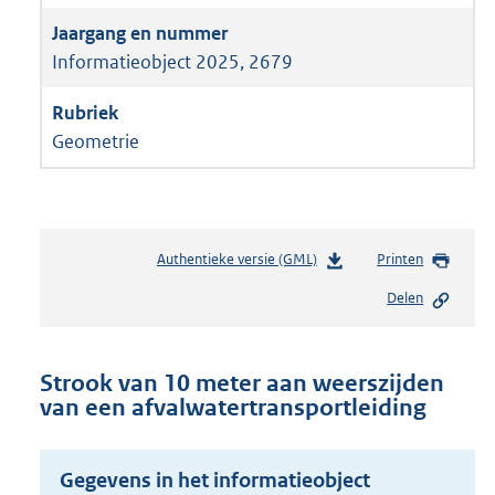
Informatieobject 2025, 2679
Geometrie
Authentieke versie (GML)
b
Printen
e
Delen
s
t
a
n
Strook van 10 meter aan weerszijden
d
van een afvalwatertransportleiding
s
g
r
Gegevens in het informatieobject
o