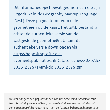
o
Dit informatieobject bevat geometrieën die zijn
t
uitgedrukt in de Geography Markup Language
t
e
(GML). Deze pagina toont voor u de
:
geometrieën op de kaart. Het GML-bestand is
7
echter de authentieke versie van de
9
vastgestelde geometrieën. U kunt de
6
K
authentieke versie downloaden via:
b
https://repository.officiele-
overheidspublicaties.nl/Datacollecties/2025/dc-
2025-2679/1/gml/dc-2025-2679.gml
Disclaimer
De hier aangeboden pdf-bestanden van het Staatsblad, Staatscourant,
Tractatenblad, provinciaal blad, gemeenteblad, waterschapsblad en blad
gemeenschappelijke regeling vormen de formele bekendmakingen in de