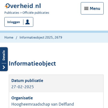
Menu
U
Publicaties
Officiële publicaties
bent
Inloggen
nu
hier:
Home
Informatieobject 2025, 2679
Informatieobject
27-02-2025
Hoogheemraadschap van Delfland