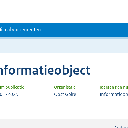
ijn abonnementen
nformatieobject
um publicatie
Organisatie
Jaargang en 
-01-2025
Oost Gelre
Informatieob
Authen