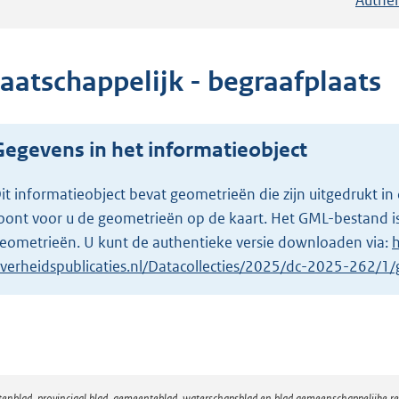
aatschappelijk - begraafplaats
Gegevens in het informatieobject
it informatieobject bevat geometrieën die zijn uitgedrukt
oont voor u de geometrieën op de kaart. Het GML-bestand is
eometrieën. U kunt de authentieke versie downloaden via:
h
verheidspublicaties.nl/Datacollecties/2025/dc-2025-262/
atenblad, provinciaal blad, gemeenteblad, waterschapsblad en blad gemeenschappelijke 