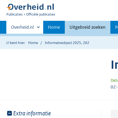
U
Publicaties
Officiële publicaties
bent
Primaire
nu
Andere
Overheid.nl
Home
Uitgebreid zoeken
M
hier:
sites
navigatie
binnen
U bent hier:
Home
Informatieobject 2025, 262
I
Dat
02
Toon
Extra informatie