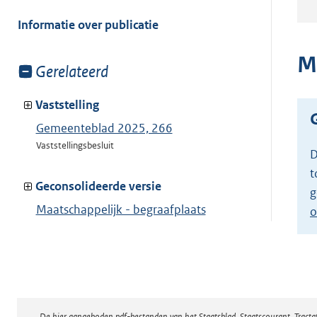
meer
van:
Informatie over publicatie
M
Toon
Gerelateerd
meer
van:
Vaststelling
Gemeenteblad 2025, 266
Vaststellingsbesluit
D
t
Geconsolideerde versie
g
Maatschappelijk - begraafplaats
o
Toon geconsolideerde versie
De hier aangeboden pdf-bestanden van het Staatsblad, Staatscourant, Tract