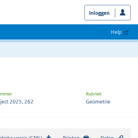
Inloggen
Help
nummer
Rubriek
ject 2025, 262
Geometrie
tieke versie (GML)
b
Printen
Delen