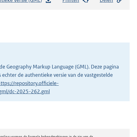
e
s
t
a
n
d
s
g
 in de Geography Markup Language (GML). Deze pagina
r
 echter de authentieke versie van de vastgestelde
o
ttps://repository.officiele-
o
1/gml/dc-2025-262.gml
t
t
e
:
2
regeling vormen de formele bekendmakingen in de zin van de