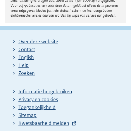
bekendmaking verdragen voor zover ze na 1 juli 2009 zijn uitgegeven.
Voor pdf-publicaties van vóór deze datum geldt dat alleen de in papieren
vorm uitgegeven bladen formele status hebben; de hier aangeboden
elektronische versies daarvan worden bij wijze van service aangeboden.
Over deze website
Contact
English
Help
Zoeken
Informatie hergebruiken
Privacy en cookies
Toegankelijkheid
Sitemap
E
Kwetsbaarheid melden
x