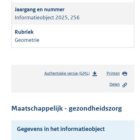
Informatieobject 2025, 256
Geometrie
Authentieke versie (GML)
b
Printen
e
Delen
s
t
a
n
Maatschappelijk - gezondheidszorg
d
s
g
Gegevens in het informatieobject
r
o