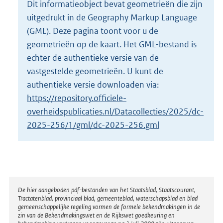
Dit informatieobject bevat geometrieën die zijn
o
uitgedrukt in de Geography Markup Language
t
t
(GML). Deze pagina toont voor u de
e
geometrieën op de kaart. Het GML-bestand is
:
echter de authentieke versie van de
2
vastgestelde geometrieën. U kunt de
K
b
authentieke versie downloaden via:
https://repository.officiele-
overheidspublicaties.nl/Datacollecties/2025/dc-
2025-256/1/gml/dc-2025-256.gml
Disclaimer
De hier aangeboden pdf-bestanden van het Staatsblad, Staatscourant,
Tractatenblad, provinciaal blad, gemeenteblad, waterschapsblad en blad
gemeenschappelijke regeling vormen de formele bekendmakingen in de
zin van de Bekendmakingswet en de Rijkswet goedkeuring en