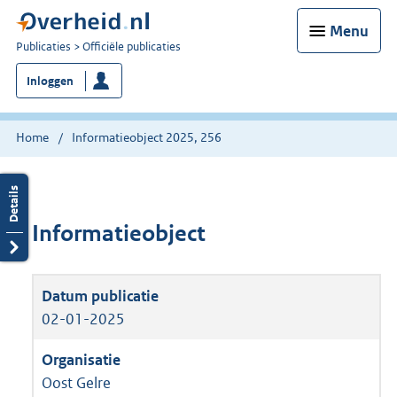
Menu
U
Publicaties
Officiële publicaties
bent
Inloggen
nu
hier:
Home
Informatieobject 2025, 256
Informatieobject
02-01-2025
Oost Gelre