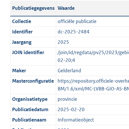
s
l
b
o
o
Publicatiegegevens
Waarde
t
i
l
t
o
a
c
i
t
t
Collectie
officiële publicatie
n
a
c
e
t
Identifier
dc-2025-2484
d
t
a
:
e
s
Jaargang
2025
i
t
1
:
g
e
i
9
o
JOIN identifier
/join/id/regdata/pv25/2023/g
r
i
e
,
n
02-20;4
o
n
i
7
b
Maker
Gelderland
o
f
n
M
e
t
Masterconfiguratie
https://repository.officiele-ove
o
f
b
k
t
BM/1.6/xml/MC-LVBB-GIO-AS-B
r
o
e
e
m
r
n
Organisatietype
provincie
:
a
m
d
Publicatiedatum
2025-02-20
2
a
a
K
Publicatienaam
Informatieobject
t
a
b