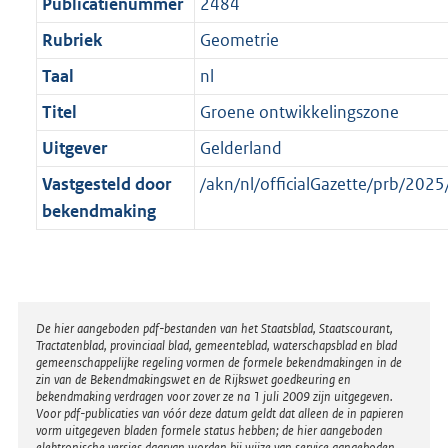
t
Publicatienummer
2484
Rubriek
Geometrie
Taal
nl
Titel
Groene ontwikkelingszone
Uitgever
Gelderland
Vastgesteld door
/akn/nl/officialGazette/prb/2
bekendmaking
Disclaimer
De hier aangeboden pdf-bestanden van het Staatsblad, Staatscourant,
Tractatenblad, provinciaal blad, gemeenteblad, waterschapsblad en blad
gemeenschappelijke regeling vormen de formele bekendmakingen in de
zin van de Bekendmakingswet en de Rijkswet goedkeuring en
bekendmaking verdragen voor zover ze na 1 juli 2009 zijn uitgegeven.
Voor pdf-publicaties van vóór deze datum geldt dat alleen de in papieren
vorm uitgegeven bladen formele status hebben; de hier aangeboden
elektronische versies daarvan worden bij wijze van service aangeboden.