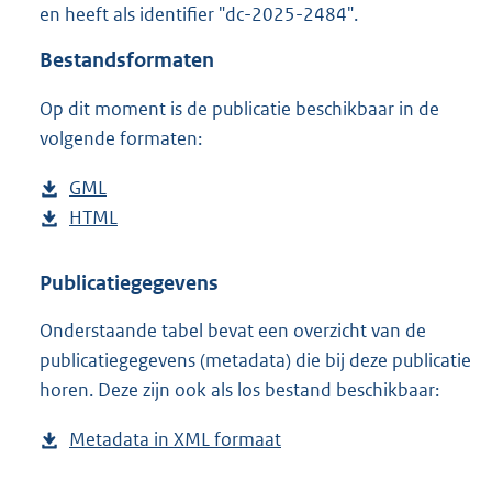
en heeft als identifier "dc-2025-2484".
o
o
Bestandsformaten
t
t
Op dit moment is de publicatie beschikbaar in de
e
volgende formaten:
:
1
9
D
GML
b
,
o
D
HTML
e
b
7
w
o
s
e
M
n
w
t
s
b
Publicatiegegevens
l
n
a
t
Onderstaande tabel bevat een overzicht van de
o
l
n
a
publicatiegegevens (metadata) die bij deze publicatie
a
o
d
n
horen. Deze zijn ook als los bestand beschikbaar:
d
a
s
d
p
d
g
s
Metadata in XML formaat
b
u
p
r
g
e
b
u
o
r