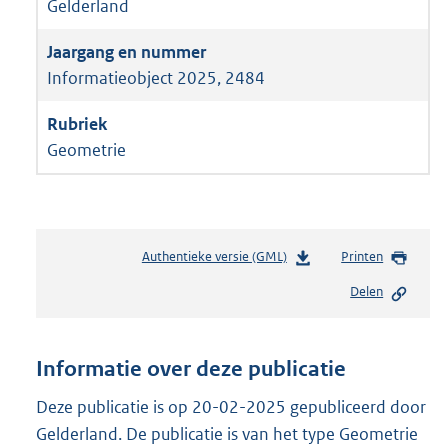
Gelderland
Informatieobject 2025, 2484
Geometrie
Authentieke versie (GML)
b
Printen
e
Delen
s
t
a
n
Informatie over deze publicatie
d
s
Deze publicatie is op 20-02-2025 gepubliceerd door
g
Gelderland. De publicatie is van het type Geometrie
r