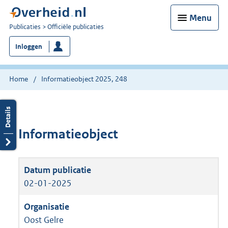
Menu
U
Publicaties
Officiële publicaties
bent
Inloggen
nu
hier:
Home
Informatieobject 2025, 248
Informatieobject
02-01-2025
Oost Gelre