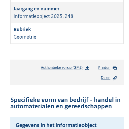
Informatieobject 2025, 248
Geometrie
Authentieke versie (GML)
b
Printen
e
Delen
s
t
a
n
Specifieke vorm van bedrijf - handel in
d
automaterialen en gereedschappen
s
g
r
Gegevens in het informatieobject
o