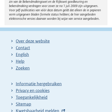
zin van de Bekendmakingswet en de Rijkswet goedkeuring en
bekendmaking verdragen voor zover ze na 1 juli 2009 zijn uitgegeven.
Voor pdf-publicaties van vóór deze datum geldt dat alleen de in papieren
vorm uitgegeven bladen formele status hebben; de hier aangeboden
elektronische versies daarvan worden bij wijze van service aangeboden.
Over deze website
Contact
English
Help
Zoeken
Informatie hergebruiken
Privacy en cookies
Toegankelijkheid
Sitemap
E
Kwetsbaarheid melden