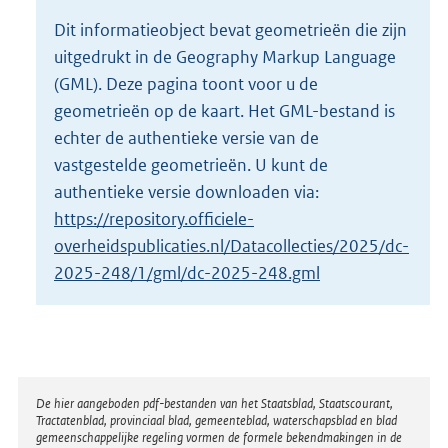
o
Dit informatieobject bevat geometrieën die zijn
t
uitgedrukt in de Geography Markup Language
t
e
(GML). Deze pagina toont voor u de
:
geometrieën op de kaart. Het GML-bestand is
2
echter de authentieke versie van de
K
vastgestelde geometrieën. U kunt de
b
authentieke versie downloaden via:
https://repository.officiele-
overheidspublicaties.nl/Datacollecties/2025/dc-
2025-248/1/gml/dc-2025-248.gml
Disclaimer
De hier aangeboden pdf-bestanden van het Staatsblad, Staatscourant,
Tractatenblad, provinciaal blad, gemeenteblad, waterschapsblad en blad
gemeenschappelijke regeling vormen de formele bekendmakingen in de