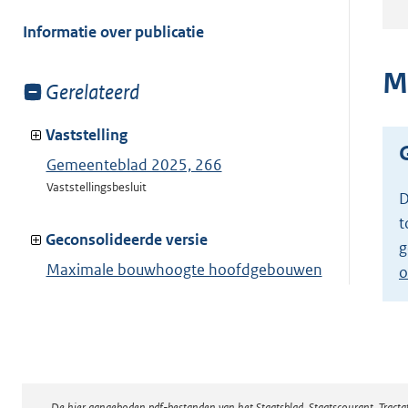
meer
van:
Informatie over publicatie
M
Toon
Gerelateerd
meer
van:
Vaststelling
Gemeenteblad 2025, 266
Vaststellingsbesluit
D
t
Geconsolideerde versie
g
Maximale bouwhoogte hoofdgebouwen
o
10 meter
Toon geconsolideerde versie
De hier aangeboden pdf-bestanden van het Staatsblad, Staatscourant, Tract