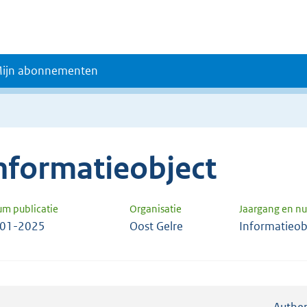
ijn abonnementen
nformatieobject
um publicatie
Organisatie
Jaargang en 
-01-2025
Oost Gelre
Informatieob
Authen