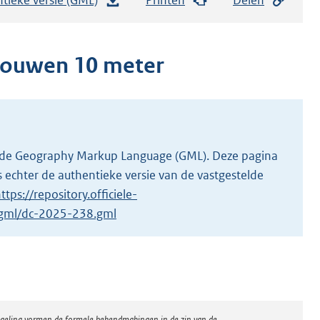
e
s
t
ouwen 10 meter
a
n
d
s
g
 in de Geography Markup Language (GML). Deze pagina
r
 echter de authentieke versie van de vastgestelde
o
ttps://repository.officiele-
o
1/gml/dc-2025-238.gml
t
t
e
:
2
regeling vormen de formele bekendmakingen in de zin van de