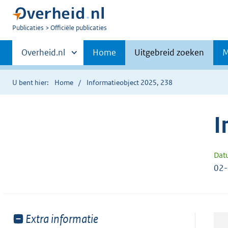
U
Publicaties
Officiële publicaties
bent
Primaire
nu
Andere
Overheid.nl
Home
Uitgebreid zoeken
M
hier:
sites
navigatie
binnen
U bent hier:
Home
Informatieobject 2025, 238
I
Dat
02
Toon
Extra informatie