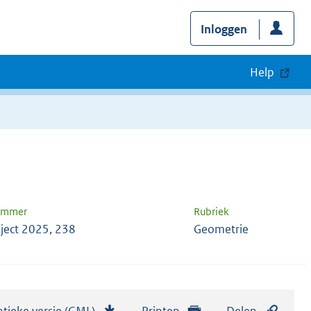
Inloggen
Help
nummer
Rubriek
ject 2025, 238
Geometrie
tieke versie (GML)
b
Printen
Delen