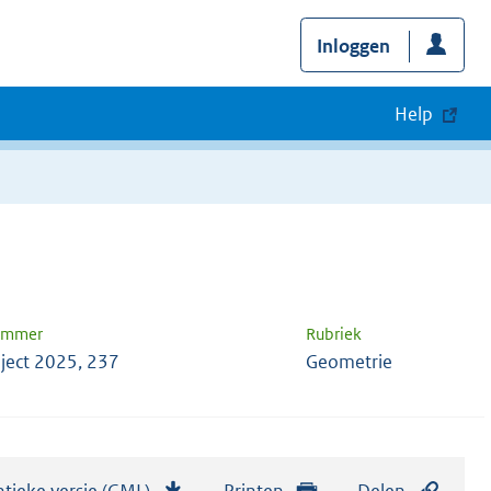
Inloggen
Help
nummer
Rubriek
ject 2025, 237
Geometrie
tieke versie (GML)
b
Printen
Delen