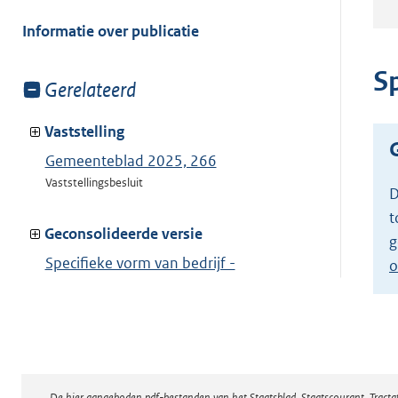
meer
van:
Informatie over publicatie
S
Toon
Gerelateerd
meer
van:
Vaststelling
Gemeenteblad 2025, 266
Vaststellingsbesluit
D
t
Geconsolideerde versie
g
Specifieke vorm van bedrijf -
o
aannemingsbedrijf
Toon geconsolideerde versie
De hier aangeboden pdf-bestanden van het Staatsblad, Staatscourant, Tract