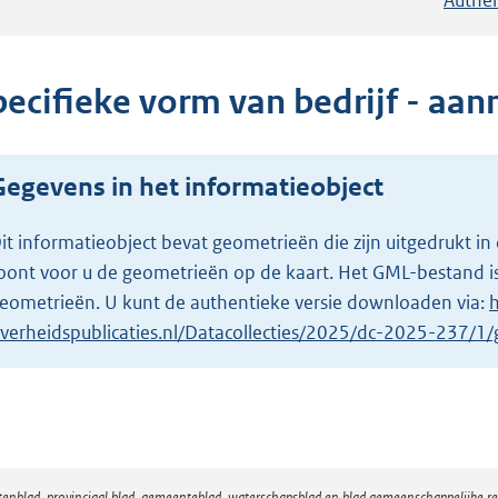
pecifieke vorm van bedrijf - aa
Gegevens in het informatieobject
it informatieobject bevat geometrieën die zijn uitgedrukt
oont voor u de geometrieën op de kaart. Het GML-bestand is
eometrieën. U kunt de authentieke versie downloaden via:
h
verheidspublicaties.nl/Datacollecties/2025/dc-2025-237/
atenblad, provinciaal blad, gemeenteblad, waterschapsblad en blad gemeenschappelijke 