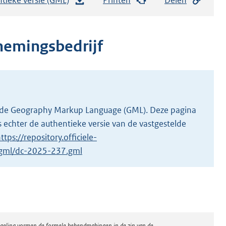
e
s
t
nnemingsbedrijf
a
n
d
s
g
 in de Geography Markup Language (GML). Deze pagina
r
 echter de authentieke versie van de vastgestelde
o
ttps://repository.officiele-
o
1/gml/dc-2025-237.gml
t
t
e
:
2
regeling vormen de formele bekendmakingen in de zin van de