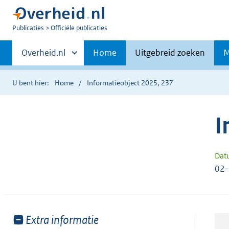
U
Publicaties
Officiële publicaties
bent
Primaire
nu
Andere
Overheid.nl
Home
Uitgebreid zoeken
M
hier:
sites
navigatie
binnen
U bent hier:
Home
Informatieobject 2025, 237
I
Dat
02
Toon
Extra informatie