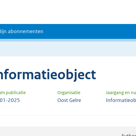
ijn abonnementen
nformatieobject
um publicatie
Organisatie
Jaargang en 
-01-2025
Oost Gelre
Informatieob
Authen