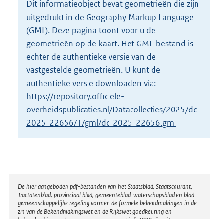
Dit informatieobject bevat geometrieën die zijn
o
uitgedrukt in de Geography Markup Language
t
t
(GML). Deze pagina toont voor u de
e
geometrieën op de kaart. Het GML-bestand is
:
echter de authentieke versie van de
3
vastgestelde geometrieën. U kunt de
6
K
authentieke versie downloaden via:
b
https://repository.officiele-
overheidspublicaties.nl/Datacollecties/2025/dc-
2025-22656/1/gml/dc-2025-22656.gml
Disclaimer
De hier aangeboden pdf-bestanden van het Staatsblad, Staatscourant,
Tractatenblad, provinciaal blad, gemeenteblad, waterschapsblad en blad
gemeenschappelijke regeling vormen de formele bekendmakingen in de
zin van de Bekendmakingswet en de Rijkswet goedkeuring en