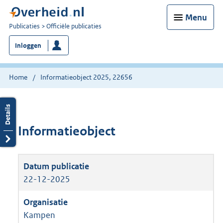
Menu
U
Publicaties
Officiële publicaties
bent
Inloggen
nu
hier:
Home
Informatieobject 2025, 22656
Informatieobject
22-12-2025
Kampen