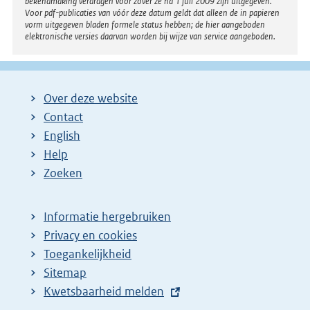
bekendmaking verdragen voor zover ze na 1 juli 2009 zijn uitgegeven.
Voor pdf-publicaties van vóór deze datum geldt dat alleen de in papieren
vorm uitgegeven bladen formele status hebben; de hier aangeboden
elektronische versies daarvan worden bij wijze van service aangeboden.
Over deze website
Contact
English
Help
Zoeken
Informatie hergebruiken
Privacy en cookies
Toegankelijkheid
Sitemap
E
Kwetsbaarheid melden
x