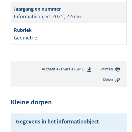
Informatieobject 2025, 22656
Geometrie
Authentieke versie (GML)
b
Printen
e
Delen
s
t
a
n
Kleine dorpen
d
s
g
Gegevens in het informatieobject
r
o