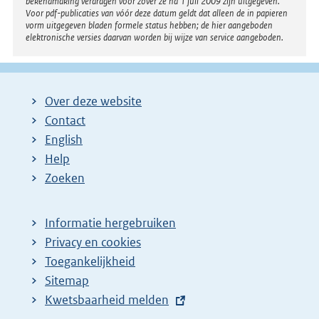
bekendmaking verdragen voor zover ze na 1 juli 2009 zijn uitgegeven.
Voor pdf-publicaties van vóór deze datum geldt dat alleen de in papieren
vorm uitgegeven bladen formele status hebben; de hier aangeboden
elektronische versies daarvan worden bij wijze van service aangeboden.
Over deze website
Contact
English
Help
Zoeken
Informatie hergebruiken
Privacy en cookies
Toegankelijkheid
Sitemap
E
Kwetsbaarheid melden
x