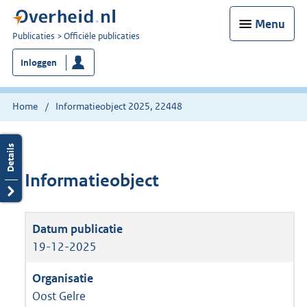
Menu
U
Publicaties
Officiële publicaties
bent
Inloggen
nu
hier:
Home
Informatieobject 2025, 22448
Informatieobject
19-12-2025
Oost Gelre