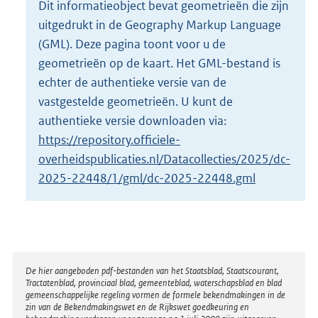
Dit informatieobject bevat geometrieën die zijn
o
uitgedrukt in de Geography Markup Language
t
t
(GML). Deze pagina toont voor u de
e
geometrieën op de kaart. Het GML-bestand is
:
echter de authentieke versie van de
3
vastgestelde geometrieën. U kunt de
K
b
authentieke versie downloaden via:
https://repository.officiele-
overheidspublicaties.nl/Datacollecties/2025/dc-
2025-22448/1/gml/dc-2025-22448.gml
Disclaimer
De hier aangeboden pdf-bestanden van het Staatsblad, Staatscourant,
Tractatenblad, provinciaal blad, gemeenteblad, waterschapsblad en blad
gemeenschappelijke regeling vormen de formele bekendmakingen in de
zin van de Bekendmakingswet en de Rijkswet goedkeuring en