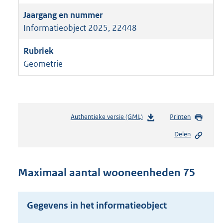
Informatieobject 2025, 22448
Geometrie
Authentieke versie (GML)
b
Printen
e
Delen
s
t
a
n
Maximaal aantal wooneenheden 75
d
s
g
Gegevens in het informatieobject
r
o