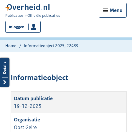
Menu
U
Publicaties
Officiële publicaties
bent
Inloggen
nu
hier:
Home
Informatieobject 2025, 22439
Informatieobject
19-12-2025
Oost Gelre