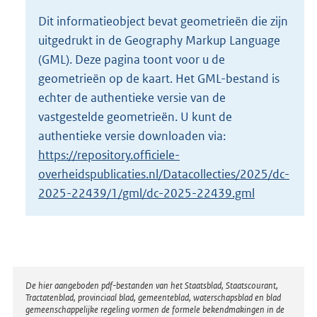
o
Dit informatieobject bevat geometrieën die zijn
t
uitgedrukt in de Geography Markup Language
t
e
(GML). Deze pagina toont voor u de
:
geometrieën op de kaart. Het GML-bestand is
2
echter de authentieke versie van de
8
vastgestelde geometrieën. U kunt de
K
b
authentieke versie downloaden via:
https://repository.officiele-
overheidspublicaties.nl/Datacollecties/2025/dc-
2025-22439/1/gml/dc-2025-22439.gml
Disclaimer
De hier aangeboden pdf-bestanden van het Staatsblad, Staatscourant,
Tractatenblad, provinciaal blad, gemeenteblad, waterschapsblad en blad
gemeenschappelijke regeling vormen de formele bekendmakingen in de