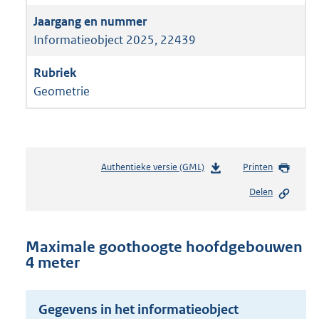
Informatieobject 2025, 22439
Geometrie
Authentieke versie (GML)
b
Printen
e
Delen
s
t
a
n
Maximale goothoogte hoofdgebouwen
d
4 meter
s
g
r
Gegevens in het informatieobject
o