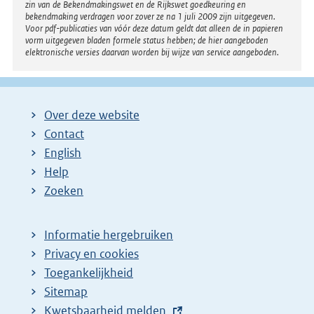
zin van de Bekendmakingswet en de Rijkswet goedkeuring en
bekendmaking verdragen voor zover ze na 1 juli 2009 zijn uitgegeven.
Voor pdf-publicaties van vóór deze datum geldt dat alleen de in papieren
vorm uitgegeven bladen formele status hebben; de hier aangeboden
elektronische versies daarvan worden bij wijze van service aangeboden.
Over deze website
Contact
English
Help
Zoeken
Informatie hergebruiken
Privacy en cookies
Toegankelijkheid
Sitemap
E
Kwetsbaarheid melden