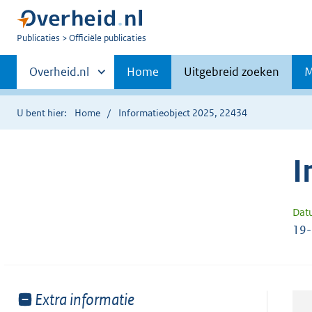
U
Publicaties
Officiële publicaties
bent
Primaire
nu
Andere
Overheid.nl
Home
Uitgebreid zoeken
M
hier:
sites
navigatie
binnen
U bent hier:
Home
Informatieobject 2025, 22434
I
Dat
19
Toon
Extra informatie