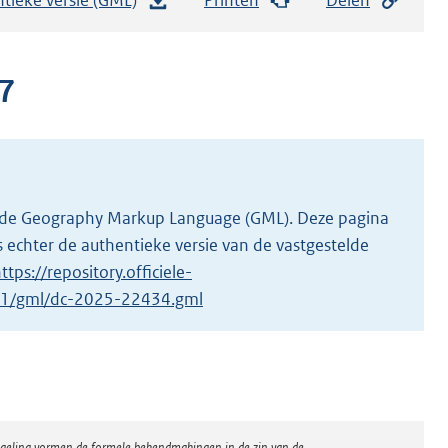
e
s
t
7
a
n
d
s
g
 in de Geography Markup Language (GML). Deze pagina
r
 echter de authentieke versie van de vastgestelde
o
ttps://repository.officiele-
o
4/1/gml/dc-2025-22434.gml
t
t
e
:
3
regeling vormen de formele bekendmakingen in de zin van de