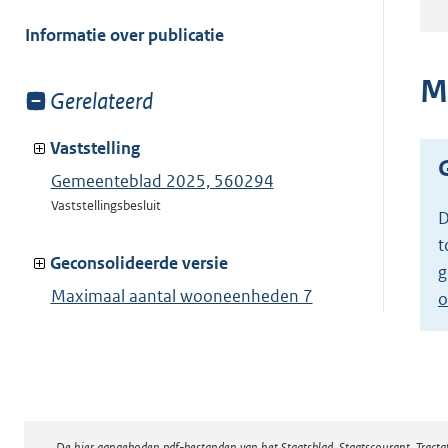
meer
van:
Informatie over publicatie
M
Toon
Gerelateerd
meer
van:
Vaststelling
Gemeenteblad 2025, 560294
Vaststellingsbesluit
D
t
Geconsolideerde versie
g
Maximaal aantal wooneenheden 7
o
Toon geconsolideerde versie
De hier aangeboden pdf-bestanden van het Staatsblad, Staatscourant, Tract