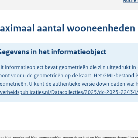
aximaal aantal wooneenheden 
Gegevens in het informatieobject
it informatieobject bevat geometrieën die zijn uitgedrukt
oont voor u de geometrieën op de kaart. Het GML-bestand is
eometrieën. U kunt de authentieke versie downloaden via:
h
verheidspublicaties.nl/Datacollecties/2025/dc-2025-2243
atenblad, provinciaal blad, gemeenteblad, waterschapsblad en blad gemeenschappelijke 