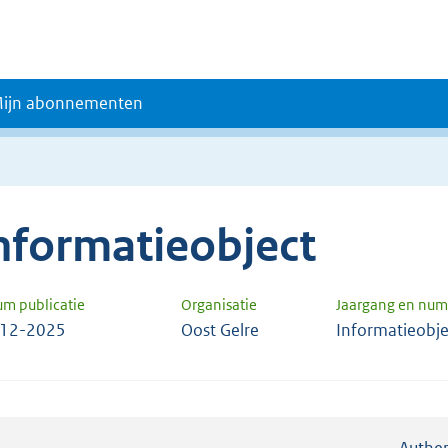
ijn abonnementen
nformatieobject
um publicatie
Organisatie
Jaargang en nu
-12-2025
Oost Gelre
Informatieobj
Authen