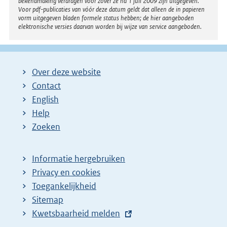
bekendmaking verdragen voor zover ze na 1 juli 2009 zijn uitgegeven.
Voor pdf-publicaties van vóór deze datum geldt dat alleen de in papieren
vorm uitgegeven bladen formele status hebben; de hier aangeboden
elektronische versies daarvan worden bij wijze van service aangeboden.
Over deze website
Contact
English
Help
Zoeken
Informatie hergebruiken
Privacy en cookies
Toegankelijkheid
Sitemap
E
Kwetsbaarheid melden
x