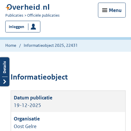
Menu
U
Publicaties
Officiële publicaties
bent
Inloggen
nu
hier:
Home
Informatieobject 2025, 22431
Informatieobject
19-12-2025
Oost Gelre