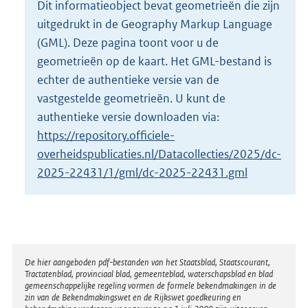
Dit informatieobject bevat geometrieën die zijn
o
uitgedrukt in de Geography Markup Language
t
t
(GML). Deze pagina toont voor u de
e
geometrieën op de kaart. Het GML-bestand is
:
echter de authentieke versie van de
1
vastgestelde geometrieën. U kunt de
3
K
authentieke versie downloaden via:
b
https://repository.officiele-
overheidspublicaties.nl/Datacollecties/2025/dc-
2025-22431/1/gml/dc-2025-22431.gml
Disclaimer
De hier aangeboden pdf-bestanden van het Staatsblad, Staatscourant,
Tractatenblad, provinciaal blad, gemeenteblad, waterschapsblad en blad
gemeenschappelijke regeling vormen de formele bekendmakingen in de
zin van de Bekendmakingswet en de Rijkswet goedkeuring en