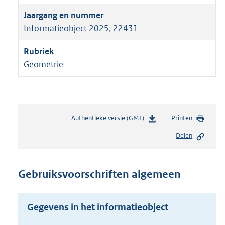
Informatieobject 2025, 22431
Geometrie
Authentieke versie (GML)
b
Printen
e
Delen
s
t
a
n
Gebruiksvoorschriften algemeen
d
s
g
Gegevens in het informatieobject
r
o