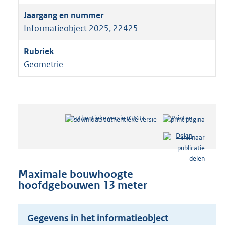
Informatieobject 2025, 22425
Geometrie
Authentieke versie (GML)
b
Printen
e
Delen
s
t
a
n
Maximale bouwhoogte
d
hoofdgebouwen 13 meter
s
g
r
Gegevens in het informatieobject
o