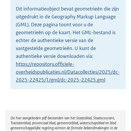
o
Dit informatieobject bevat geometrieën die zijn
t
uitgedrukt in de Geography Markup Language
t
e
(GML). Deze pagina toont voor u de
:
geometrieën op de kaart. Het GML-bestand is
3
echter de authentieke versie van de
K
vastgestelde geometrieën. U kunt de
b
authentieke versie downloaden via:
https://repository.officiele-
overheidspublicaties.nl/Datacollecties/2025/dc-
2025-22425/1/gml/dc-2025-22425.gml
Disclaimer
De hier aangeboden pdf-bestanden van het Staatsblad, Staatscourant,
Tractatenblad, provinciaal blad, gemeenteblad, waterschapsblad en blad
gemeenschappelijke regeling vormen de formele bekendmakingen in de