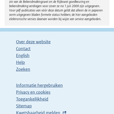
zin van de Bekendmakingswet en de Rijkswet goedkeuring en
bekendmaking verdragen voor zover ze na 1 juli 2009 zijn uitgegeven.
Voor pdf-publicaties van vóór deze datum geldt dat alleen de in papieren
vorm uitgegeven bladen formele status hebben; de hier aangeboden
elektronische versies daarvan worden bij wijze van service aangeboden.
Over deze website
Contact
English
Help
Zoeken
Informatie hergebruiken
Privacy en cookies
Toegankelijkheid
Sitemap
E
Kwetsbaarheid melden