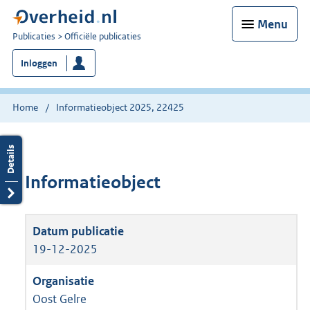
Menu
U
Publicaties
Officiële publicaties
bent
Inloggen
nu
hier:
Home
Informatieobject 2025, 22425
Informatieobject
19-12-2025
Oost Gelre