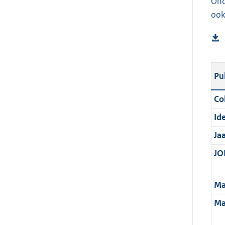
Ond
ook
Pu
Col
Ide
Ja
JOI
Ma
Ma