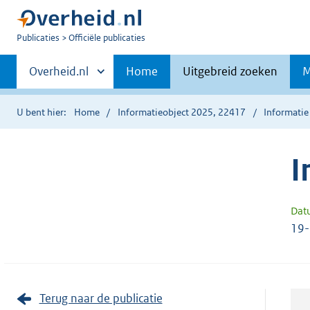
U
Publicaties
Officiële publicaties
bent
Primaire
nu
Andere
Overheid.nl
Home
Uitgebreid zoeken
M
hier:
sites
navigatie
binnen
U bent hier:
Home
Informatieobject 2025, 22417
Informatie
I
Dat
19
Terug naar de publicatie