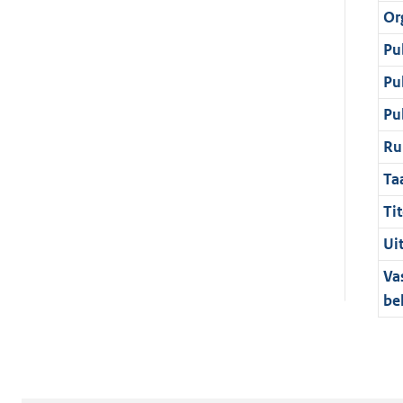
Or
Pu
Pu
Pu
Ru
Ta
Tit
Ui
Va
be