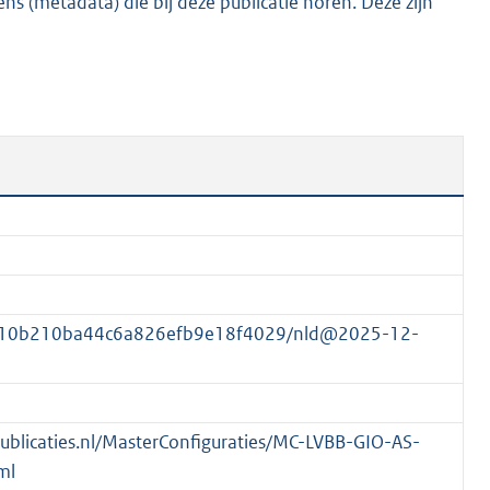
s (metadata) die bij deze publicatie horen. Deze zijn
K
b
3810b210ba44c6a826efb9e18f4029/nld@2025-12-
spublicaties.nl/MasterConfiguraties/MC-LVBB-GIO-AS-
ml