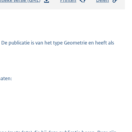
e
s
t
a
n
De publicatie is van het type Geometrie en heeft als
d
s
g
r
maten:
o
o
t
t
e
:
9