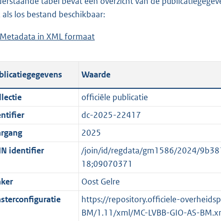
erstaande tabel bevat een overzicht van de publicatiegegeven
a
o
d
n
 als los bestand beschikbaar:
d
a
s
d
Metadata in XML formaat
b
p
d
g
s
e
u
p
r
g
s
b
u
o
r
blicatiegegevens
Waarde
t
l
b
o
o
a
i
l
t
o
lectie
officiële publicatie
n
c
i
t
t
ntifier
dc-2025-22417
d
a
c
e
t
s
t
a
:
e
argang
2025
g
i
t
9
:
N identifier
/join/id/regdata/gm1586/2024/9b
r
e
i
K
o
18;09070371
o
i
e
b
n
ker
Oost Gelre
o
n
i
b
t
f
n
e
sterconfiguratie
https://repository.officiele-overheid
t
o
f
k
BM/1.11/xml/MC-LVBB-GIO-AS-BM.x