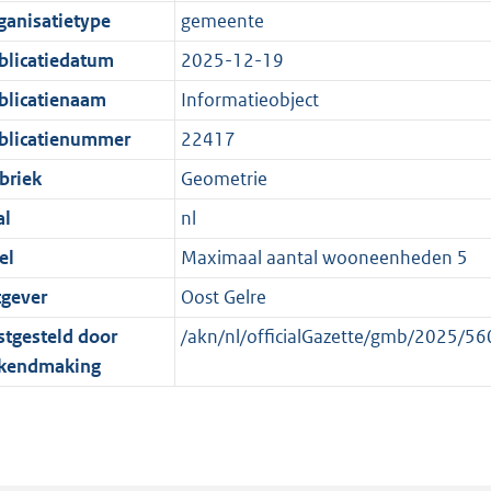
e
r
o
e
ganisatietype
gemeente
:
m
r
n
blicatiedatum
2025-12-19
1
a
m
d
K
a
a
blicatienaam
Informatieobject
b
t
a
blicatienummer
22417
t
briek
Geometrie
al
nl
el
Maximaal aantal wooneenheden 5
tgever
Oost Gelre
stgesteld door
/akn/nl/officialGazette/gmb/2025/
kendmaking