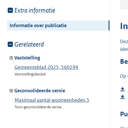
Toon
Extra informatie
meer
van:
I
Informatie over publicatie
Dez
Toon
Gerelateerd
ide
meer
van:
Vaststelling
Be
Gemeenteblad 2025, 560294
Vaststellingsbesluit
Op 
Geconsolideerde versie
Maximaal aantal wooneenheden 5
Toon geconsolideerde versie
Pu