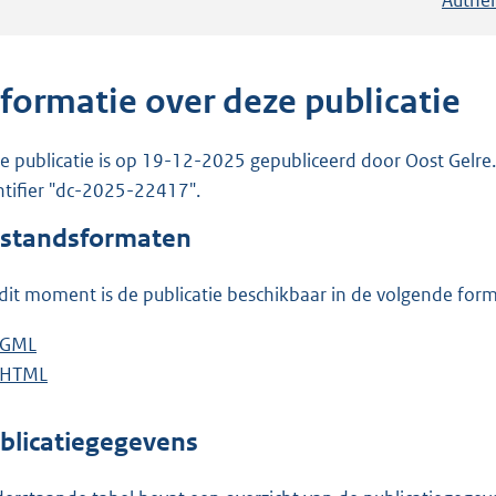
nformatie over deze publicatie
e publicatie is op 19-12-2025 gepubliceerd door Oost Gelre. 
ntifier "dc-2025-22417".
standsformaten
dit moment is de publicatie beschikbaar in de volgende for
D
GML
b
o
D
HTML
e
b
w
o
s
e
n
w
t
s
blicatiegegevens
l
n
a
t
o
l
n
a