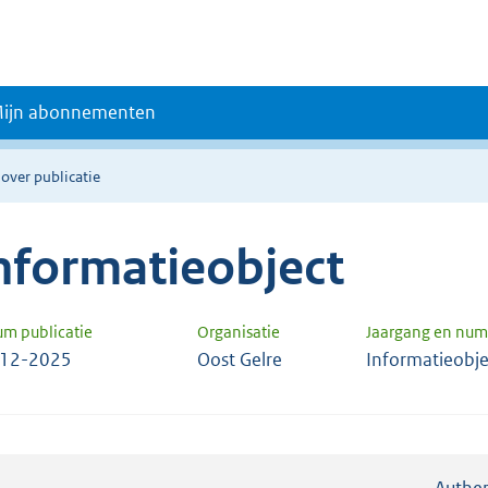
ijn abonnementen
 over publicatie
nformatieobject
um publicatie
Organisatie
Jaargang en nu
-12-2025
Oost Gelre
Informatieobj
Authen