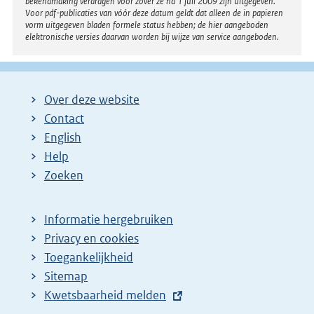
bekendmaking verdragen voor zover ze na 1 juli 2009 zijn uitgegeven.
Voor pdf-publicaties van vóór deze datum geldt dat alleen de in papieren
vorm uitgegeven bladen formele status hebben; de hier aangeboden
elektronische versies daarvan worden bij wijze van service aangeboden.
Over deze website
Contact
English
Help
Zoeken
Informatie hergebruiken
Privacy en cookies
Toegankelijkheid
Sitemap
E
Kwetsbaarheid melden
x