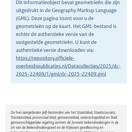
Dit informatieobject bevat geometrieën die zijn
o
uitgedrukt in de Geography Markup Language
t
t
(GML). Deze pagina toont voor u de
e
geometrieën op de kaart. Het GML-bestand is
:
echter de authentieke versie van de
7
vastgestelde geometrieën. U kunt de
K
b
authentieke versie downloaden via:
https://repository.officiele-
overheidspublicaties.nl/Datacollecties/2025/dc-
2025-22409/1/gml/dc-2025-22409.gml
Disclaimer
De hier aangeboden pdf-bestanden van het Staatsblad, Staatscourant,
Tractatenblad, provinciaal blad, gemeenteblad, waterschapsblad en blad
gemeenschappelijke regeling vormen de formele bekendmakingen in de
zin van de Bekendmakingswet en de Rijkswet goedkeuring en