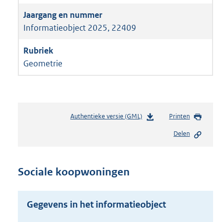
Informatieobject 2025, 22409
Geometrie
Authentieke versie (GML)
b
Printen
e
Delen
s
t
a
n
Sociale koopwoningen
d
s
g
Gegevens in het informatieobject
r
o