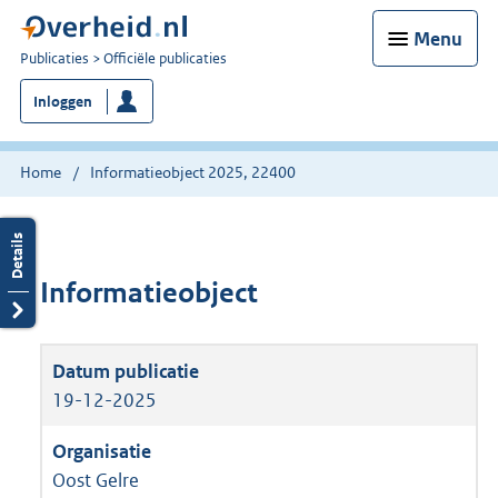
Menu
U
Publicaties
Officiële publicaties
bent
Inloggen
nu
hier:
Home
Informatieobject 2025, 22400
Informatieobject
19-12-2025
Oost Gelre