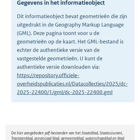
Gegevens in het informatieobject
o
t
Dit informatieobject bevat geometrieën die zijn
t
uitgedrukt in de Geography Markup Language
e
:
(GML). Deze pagina toont voor u de
1
geometrieën op de kaart. Het GML-bestand is
3
echter de authentieke versie van de
K
vastgestelde geometrieën. U kunt de
b
authentieke versie downloaden via:
https://repository.officiele-
overheidspublicaties.nl/Datacollecties/2025/dc-
2025-22400/1/gml/dc-2025-22400.gml
Disclaimer
De hier aangeboden pdf-bestanden van het Staatsblad, Staatscourant,
Tractatenblad, provinciaal blad, gemeenteblad, waterschapsblad en blad