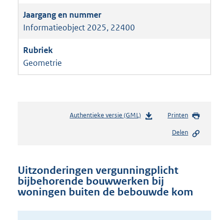
Informatieobject 2025, 22400
Geometrie
Authentieke versie (GML)
b
Printen
e
Delen
s
t
a
n
Uitzonderingen vergunningplicht
d
bijbehorende bouwwerken bij
s
woningen buiten de bebouwde kom
g
r
o