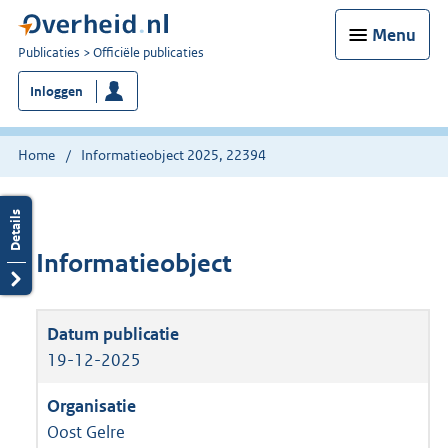
Menu
U
Publicaties
Officiële publicaties
bent
Inloggen
nu
hier:
Home
Informatieobject 2025, 22394
Informatieobject
19-12-2025
Oost Gelre