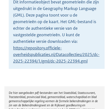
Dit informatieobject bevat geometrieën die zijn
o
uitgedrukt in de Geography Markup Language
t
t
(GML). Deze pagina toont voor u de
e
geometrieën op de kaart. Het GML-bestand is
:
echter de authentieke versie van de
5
vastgestelde geometrieën. U kunt de
K
b
authentieke versie downloaden via:
https://repository.officiele-
overheidspublicaties.nl/Datacollecties/2025/dc-
2025-22394/1/gml/dc-2025-22394.gml
Disclaimer
De hier aangeboden pdf-bestanden van het Staatsblad, Staatscourant,
Tractatenblad, provinciaal blad, gemeenteblad, waterschapsblad en blad
gemeenschappelijke regeling vormen de formele bekendmakingen in de
zin van de Bekendmakingswet en de Rijkswet goedkeuring en