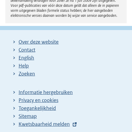
bekendmaking verdragen voor zover ze na 1 juli 2009 zijn uitgegeven.
Voor pdf-publicaties van vóór deze datum geldt dat alleen de in papieren
vorm uitgegeven bladen formele status hebben; de hier aangeboden
elektronische versies daarvan worden bij wijze van service aangeboden.
Over deze website
Contact
English
Help
Zoeken
Informatie hergebruiken
Privacy en cookies
Toegankelijkheid
Sitemap
E
Kwetsbaarheid melden
x