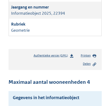
Informatieobject 2025, 22394
Geometrie
Authentieke versie (GML)
b
Printen
e
Delen
s
t
a
n
Maximaal aantal wooneenheden 4
d
s
g
Gegevens in het informatieobject
r
o