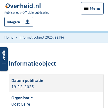
Menu
U
Publicaties
Officiële publicaties
bent
Inloggen
nu
hier:
Home
Informatieobject 2025, 22386
Informatieobject
19-12-2025
Oost Gelre