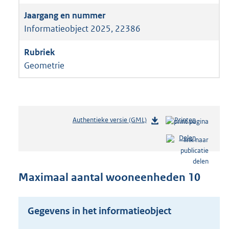
Informatieobject 2025, 22386
Geometrie
Authentieke versie (GML)
b
Printen
e
Delen
s
t
a
n
Maximaal aantal wooneenheden 10
d
s
g
Gegevens in het informatieobject
r
o