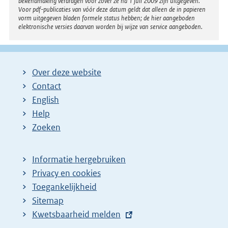
bekendmaking verdragen voor zover ze na 1 juli 2009 zijn uitgegeven.
Voor pdf-publicaties van vóór deze datum geldt dat alleen de in papieren
vorm uitgegeven bladen formele status hebben; de hier aangeboden
elektronische versies daarvan worden bij wijze van service aangeboden.
Over deze website
Contact
English
Help
Zoeken
Informatie hergebruiken
Privacy en cookies
Toegankelijkheid
Sitemap
E
Kwetsbaarheid melden
x