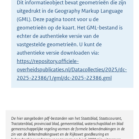
Dit informatieobject bevat geometrieën die zijn
o
uitgedrukt in de Geography Markup Language
t
t
(GML). Deze pagina toont voor u de
e
geometrieën op de kaart. Het GML-bestand is
:
echter de authentieke versie van de
3
vastgestelde geometrieën. U kunt de
K
b
authentieke versie downloaden via:
https://repository.officiele-
overheidspublicaties.nl/Datacollecties/2025/dc-
2025-22386/1/gml/dc-2025-22386.gml
Disclaimer
De hier aangeboden pdf-bestanden van het Staatsblad, Staatscourant,
Tractatenblad, provinciaal blad, gemeenteblad, waterschapsblad en blad
gemeenschappelijke regeling vormen de formele bekendmakingen in de
zin van de Bekendmakingswet en de Rijkswet goedkeuring en