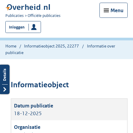
Menu
U
Publicaties
Officiële publicaties
bent
Inloggen
nu
hier:
Home
Informatieobject 2025, 22277
Informatie over
publicatie
Informatieobject
18-12-2025