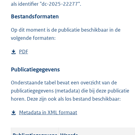
als identifier "dc-2025-22277".
o
o
Bestandsformaten
t
t
Op dit moment is de publicatie beschikbaar in de
e
volgende formaten:
:
o
n
D
PDF
b
b
o
e
e
w
s
Publicatiegegevens
k
n
t
e
n
Onderstaande tabel bevat een overzicht van de
l
a
d
publicatiegegevens (metadata) die bij deze publicatie
o
n
horen. Deze zijn ook als los bestand beschikbaar:
a
d
d
s
Metadata in XML formaat
b
p
g
e
u
r
s
b
o