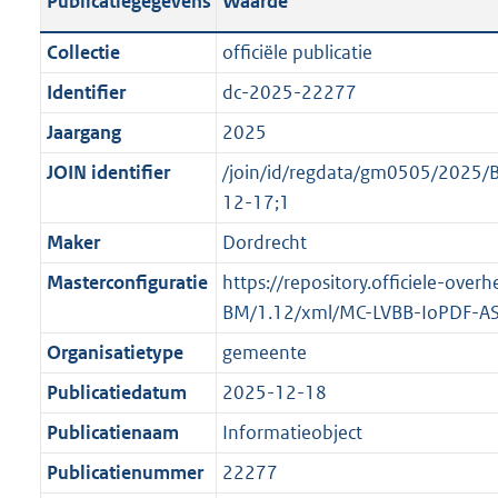
Publicatiegegevens
Waarde
t
l
o
a
i
t
Collectie
officiële publicatie
n
c
t
Identifier
dc-2025-22277
d
a
e
s
Jaargang
2025
t
:
g
i
o
JOIN identifier
/join/id/regdata/gm0505/2025/B
r
e
n
12-17;1
o
i
b
Maker
Dordrecht
o
n
e
t
Masterconfiguratie
https://repository.officiele-ove
f
k
t
BM/1.12/xml/MC-LVBB-IoPDF-A
o
e
e
r
n
Organisatietype
gemeente
:
m
d
Publicatiedatum
2025-12-18
1
a
K
Publicatienaam
Informatieobject
a
b
t
Publicatienummer
22277