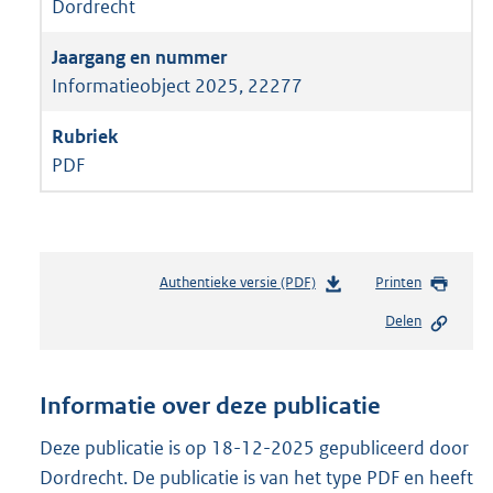
Dordrecht
Informatieobject 2025, 22277
PDF
Authentieke versie (PDF)
b
Printen
e
Delen
s
t
a
n
Informatie over deze publicatie
d
s
Deze publicatie is op 18-12-2025 gepubliceerd door
g
Dordrecht. De publicatie is van het type PDF en heeft
r