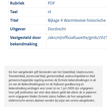
Rubriek
PDF
Taal
nl
Titel
Bijlage 4 Warmtevisie historisch
Uitgever
Dordrecht
Vastgesteld door
/akn/nl/officialGazette/gmb/2
bekendmaking
Disclaimer
De hier aangeboden pdf-bestanden van het Staatsblad, Staatscourant,
Tractatenblad, provinciaal blad, gemeenteblad, waterschapsblad en blad
gemeenschappelijke regeling vormen de formele bekendmakingen in de
zin van de Bekendmakingswet en de Rijkswet goedkeuring en
bekendmaking verdragen voor zover ze na 1 juli 2009 zijn uitgegeven.
Voor pdf-publicaties van vóór deze datum geldt dat alleen de in papieren
vorm uitgegeven bladen formele status hebben; de hier aangeboden
elektronische versies daarvan worden bij wijze van service aangeboden.