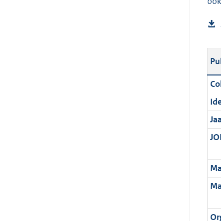
ook
Pu
Col
Ide
Ja
JOI
Ma
Ma
Or