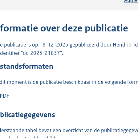
nformatie over deze publicatie
e publicatie is op 18-12-2025 gepubliceerd door Hendrik-Id
 identifier "dc-2025-21837".
standsformaten
dit moment is de publicatie beschikbaar in de volgende for
D
PDF
b
o
e
w
s
blicatiegegevens
n
t
l
a
erstaande tabel bevat een overzicht van de publicatiegegeven
o
n