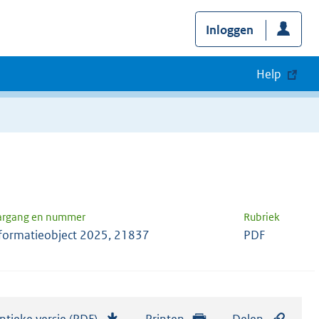
Inloggen
Help
argang en nummer
Rubriek
formatieobject 2025, 21837
PDF
ntieke versie (PDF)
b
Printen
Delen