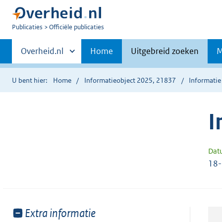
U
Publicaties
Officiële publicaties
bent
Primaire
nu
Andere
Overheid.nl
Home
Uitgebreid zoeken
M
hier:
sites
navigatie
binnen
U bent hier:
Home
Informatieobject 2025, 21837
Informatie
I
Dat
18
Toon
Extra informatie