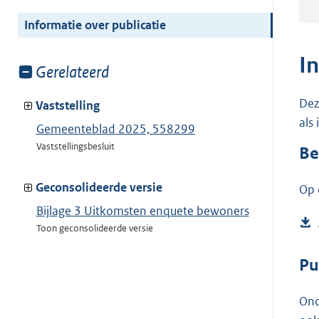
meer
van:
Informatie over publicatie
I
Toon
Gerelateerd
meer
Dez
van:
Vaststelling
als
Gemeenteblad 2025, 558299
Vaststellingsbesluit
Be
Geconsolideerde versie
Op 
Bijlage 3 Uitkomsten enquete bewoners
Toon geconsolideerde versie
Pu
Ond