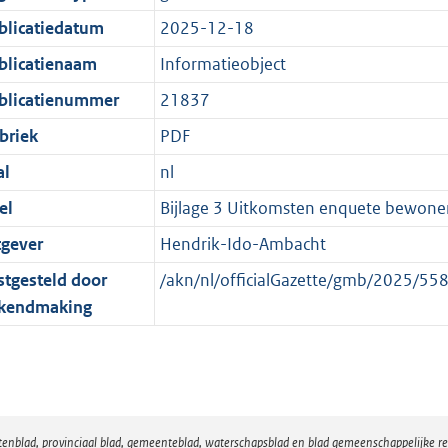
:
r
n
blicatiedatum
2025-12-18
2
m
d
K
a
blicatienaam
Informatieobject
b
a
blicatienummer
21837
t
briek
PDF
al
nl
el
Bijlage 3 Uitkomsten enquete bewone
tgever
Hendrik-Ido-Ambacht
stgesteld door
/akn/nl/officialGazette/gmb/2025/
kendmaking
atenblad, provinciaal blad, gemeenteblad, waterschapsblad en blad gemeenschappelijke 