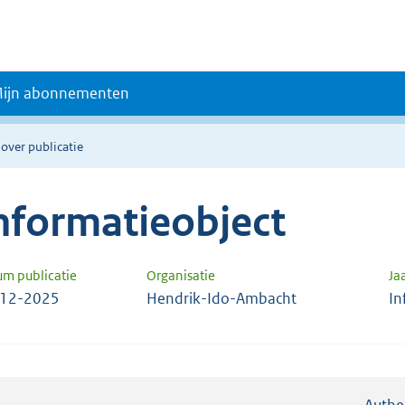
ijn abonnementen
 over publicatie
nformatieobject
um publicatie
Organisatie
Ja
-12-2025
Hendrik-Ido-Ambacht
In
Authe