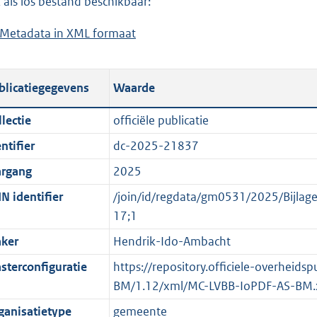
 als los bestand beschikbaar:
a
d
Metadata in XML formaat
b
d
s
e
p
g
s
u
r
blicatiegegevens
Waarde
t
b
o
a
l
o
lectie
officiële publicatie
n
i
t
ntifier
dc-2025-21837
d
c
t
s
a
e
argang
2025
g
t
:
N identifier
/join/id/regdata/gm0531/2025/Bijl
r
i
o
17;1
o
e
n
ker
Hendrik-Ido-Ambacht
o
i
b
t
n
e
sterconfiguratie
https://repository.officiele-overheid
t
f
k
BM/1.12/xml/MC-LVBB-IoPDF-AS-BM.
e
o
e
ganisatietype
gemeente