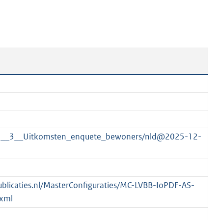
n
b
e
k
e
n
d
age__3__Uitkomsten_enquete_bewoners/nld@2025-12-
spublicaties.nl/MasterConfiguraties/MC-LVBB-IoPDF-AS-
xml