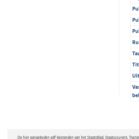
Pu
Pu
Pu
Ru
Ta
Tit
Ui
Va
be
De hier aangeboden pdf-bestanden van het Staatsblad, Staatscourant, Tract