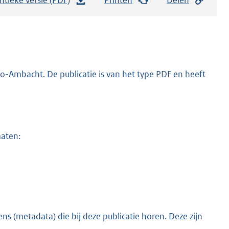
e
s
t
a
n
o-Ambacht. De publicatie is van het type PDF en heeft
d
s
g
r
maten:
o
o
t
t
e
:
s (metadata) die bij deze publicatie horen. Deze zijn
o