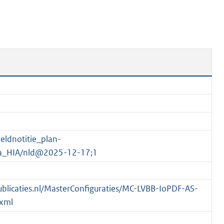
n
b
e
k
e
n
d
ldnotitie_plan-
_HIA/nld@2025-12-17;1
spublicaties.nl/MasterConfiguraties/MC-LVBB-IoPDF-AS-
xml