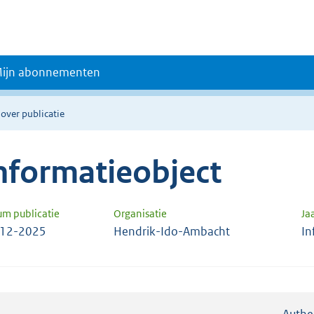
ijn abonnementen
 over publicatie
nformatieobject
um publicatie
Organisatie
Ja
-12-2025
Hendrik-Ido-Ambacht
In
Authe