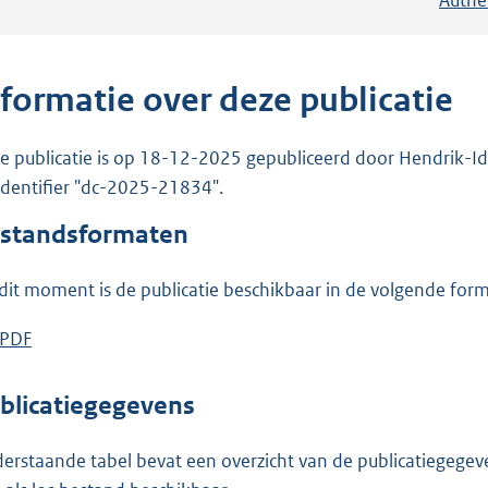
nformatie over deze publicatie
e publicatie is op 18-12-2025 gepubliceerd door Hendrik-Id
 identifier "dc-2025-21834".
standsformaten
dit moment is de publicatie beschikbaar in de volgende for
D
PDF
b
o
e
w
s
blicatiegegevens
n
t
l
a
erstaande tabel bevat een overzicht van de publicatiegegeven
o
n