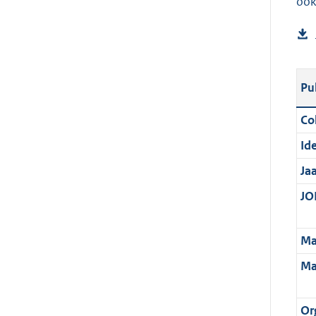
ook
Pu
Col
Ide
Ja
JOI
Ma
Ma
Or