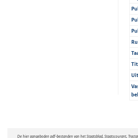
Pu
Pu
Pu
Ru
Ta
Tit
Ui
Va
be
De hier aangeboden pdf-bestanden van het Staatsblad, Staatscourant, Tract