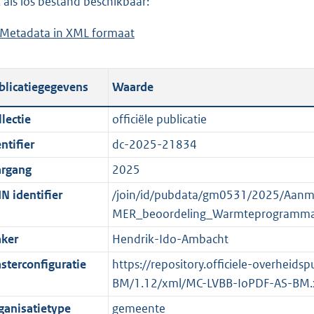
 als los bestand beschikbaar:
a
d
Metadata in XML formaat
b
d
s
e
p
g
s
u
r
blicatiegegevens
Waarde
t
b
o
a
l
o
lectie
officiële publicatie
n
i
t
ntifier
dc-2025-21834
d
c
t
s
a
e
argang
2025
g
t
:
N identifier
/join/id/pubdata/gm0531/2025/Aanme
r
i
o
MER_beoordeling_Warmteprogramma
o
e
n
ker
Hendrik-Ido-Ambacht
o
i
b
t
n
e
sterconfiguratie
https://repository.officiele-overheid
t
f
k
BM/1.12/xml/MC-LVBB-IoPDF-AS-BM.
e
o
e
ganisatietype
gemeente