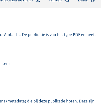
e
s
t
a
n
o-Ambacht. De publicatie is van het type PDF en heeft
d
s
g
r
maten:
o
o
t
t
e
:
s (metadata) die bij deze publicatie horen. Deze zijn
o