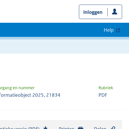
Inloggen
Help
argang en nummer
Rubriek
formatieobject 2025, 21834
PDF
ntieke versie (PDF)
b
Printen
Delen