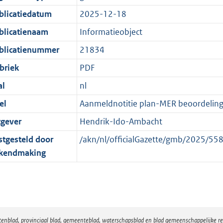
:
r
n
blicatiedatum
2025-12-18
2
m
d
K
a
blicatienaam
Informatieobject
b
a
blicatienummer
21834
t
briek
PDF
al
nl
el
Aanmeldnotitie plan-MER beoordeli
tgever
Hendrik-Ido-Ambacht
stgesteld door
/akn/nl/officialGazette/gmb/2025/
kendmaking
atenblad, provinciaal blad, gemeenteblad, waterschapsblad en blad gemeenschappelijke 