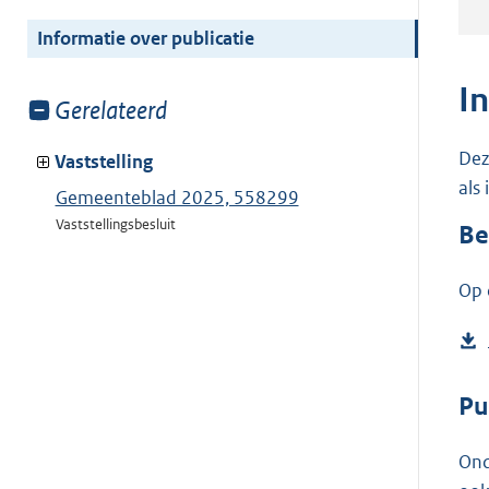
meer
van:
Informatie over publicatie
I
Toon
Gerelateerd
meer
Dez
van:
Vaststelling
als
Gemeenteblad 2025, 558299
Vaststellingsbesluit
Be
Op 
Pu
Ond