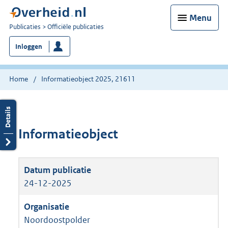
Menu
U
Publicaties
Officiële publicaties
bent
Inloggen
nu
hier:
Home
Informatieobject 2025, 21611
Informatieobject
24-12-2025
Noordoostpolder