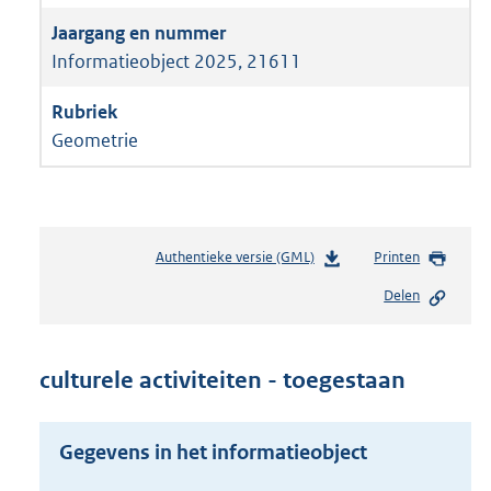
Informatieobject 2025, 21611
Geometrie
Authentieke versie (GML)
b
Printen
e
Delen
s
t
a
n
culturele activiteiten - toegestaan
d
s
g
Gegevens in het informatieobject
r
o