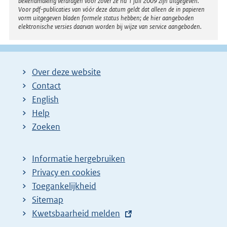
bekendmaking verdragen voor zover ze na 1 juli 2009 zijn uitgegeven.
Voor pdf-publicaties van vóór deze datum geldt dat alleen de in papieren
vorm uitgegeven bladen formele status hebben; de hier aangeboden
elektronische versies daarvan worden bij wijze van service aangeboden.
Over deze website
Contact
English
Help
Zoeken
Informatie hergebruiken
Privacy en cookies
Toegankelijkheid
Sitemap
E
Kwetsbaarheid melden
x