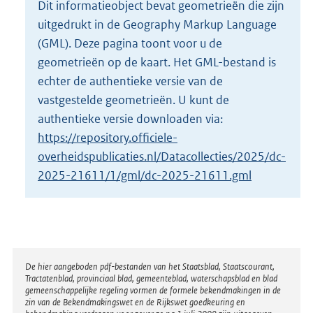
Dit informatieobject bevat geometrieën die zijn
o
uitgedrukt in de Geography Markup Language
t
t
(GML). Deze pagina toont voor u de
e
geometrieën op de kaart. Het GML-bestand is
:
echter de authentieke versie van de
6
vastgestelde geometrieën. U kunt de
K
b
authentieke versie downloaden via:
https://repository.officiele-
overheidspublicaties.nl/Datacollecties/2025/dc-
2025-21611/1/gml/dc-2025-21611.gml
Disclaimer
De hier aangeboden pdf-bestanden van het Staatsblad, Staatscourant,
Tractatenblad, provinciaal blad, gemeenteblad, waterschapsblad en blad
gemeenschappelijke regeling vormen de formele bekendmakingen in de
zin van de Bekendmakingswet en de Rijkswet goedkeuring en