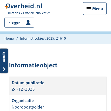
Menu
U
Publicaties
Officiële publicaties
bent
Inloggen
nu
hier:
Home
Informatieobject 2025, 21610
Informatieobject
24-12-2025
Noordoostpolder