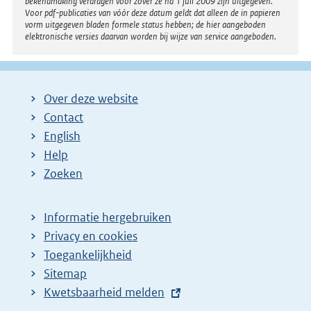
bekendmaking verdragen voor zover ze na 1 juli 2009 zijn uitgegeven.
Voor pdf-publicaties van vóór deze datum geldt dat alleen de in papieren
vorm uitgegeven bladen formele status hebben; de hier aangeboden
elektronische versies daarvan worden bij wijze van service aangeboden.
Over deze website
Contact
English
Help
Zoeken
Informatie hergebruiken
Privacy en cookies
Toegankelijkheid
Sitemap
E
Kwetsbaarheid melden
x