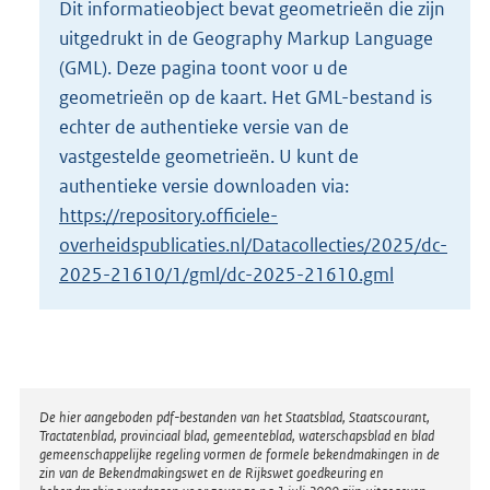
Dit informatieobject bevat geometrieën die zijn
o
uitgedrukt in de Geography Markup Language
t
t
(GML). Deze pagina toont voor u de
e
geometrieën op de kaart. Het GML-bestand is
:
echter de authentieke versie van de
2
vastgestelde geometrieën. U kunt de
K
b
authentieke versie downloaden via:
https://repository.officiele-
overheidspublicaties.nl/Datacollecties/2025/dc-
2025-21610/1/gml/dc-2025-21610.gml
Disclaimer
De hier aangeboden pdf-bestanden van het Staatsblad, Staatscourant,
Tractatenblad, provinciaal blad, gemeenteblad, waterschapsblad en blad
gemeenschappelijke regeling vormen de formele bekendmakingen in de
zin van de Bekendmakingswet en de Rijkswet goedkeuring en