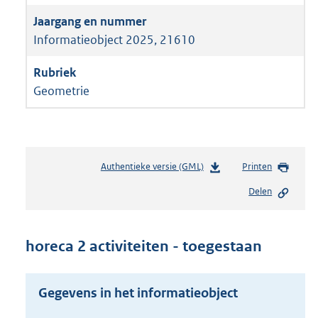
Informatieobject 2025, 21610
Geometrie
Authentieke versie (GML)
b
Printen
e
Delen
s
t
a
n
horeca 2 activiteiten - toegestaan
d
s
g
Gegevens in het informatieobject
r
o