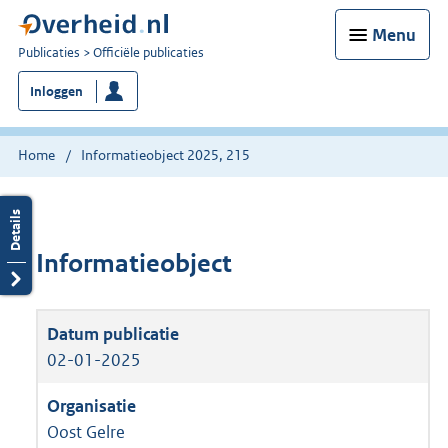
Menu
U
Publicaties
Officiële publicaties
bent
Inloggen
nu
hier:
Home
Informatieobject 2025, 215
Informatieobject
02-01-2025
Oost Gelre