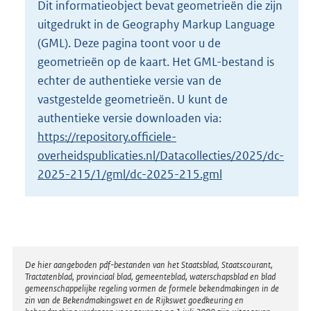
Dit informatieobject bevat geometrieën die zijn
o
uitgedrukt in de Geography Markup Language
t
t
(GML). Deze pagina toont voor u de
e
geometrieën op de kaart. Het GML-bestand is
:
echter de authentieke versie van de
2
vastgestelde geometrieën. U kunt de
K
b
authentieke versie downloaden via:
https://repository.officiele-
overheidspublicaties.nl/Datacollecties/2025/dc-
2025-215/1/gml/dc-2025-215.gml
Disclaimer
De hier aangeboden pdf-bestanden van het Staatsblad, Staatscourant,
Tractatenblad, provinciaal blad, gemeenteblad, waterschapsblad en blad
gemeenschappelijke regeling vormen de formele bekendmakingen in de
zin van de Bekendmakingswet en de Rijkswet goedkeuring en