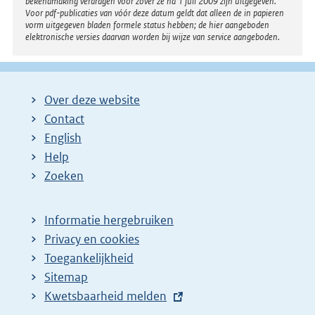
bekendmaking verdragen voor zover ze na 1 juli 2009 zijn uitgegeven.
Voor pdf-publicaties van vóór deze datum geldt dat alleen de in papieren
vorm uitgegeven bladen formele status hebben; de hier aangeboden
elektronische versies daarvan worden bij wijze van service aangeboden.
Over deze website
Contact
English
Help
Zoeken
Informatie hergebruiken
Privacy en cookies
Toegankelijkheid
Sitemap
E
Kwetsbaarheid melden
x