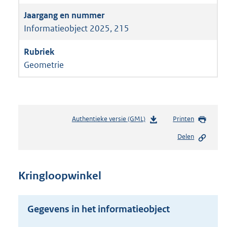
Informatieobject 2025, 215
Geometrie
Authentieke versie (GML)
b
Printen
e
Delen
s
t
a
n
Kringloopwinkel
d
s
g
Gegevens in het informatieobject
r
o