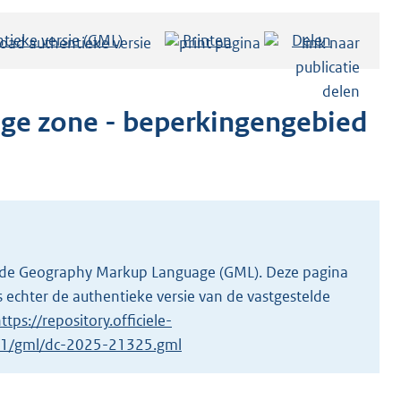
tieke versie (GML)
b
Printen
Delen
e
s
t
ige zone - beperkingengebied
a
n
d
s
g
r
 in de Geography Markup Language (GML). Deze pagina
o
 echter de authentieke versie van de vastgestelde
o
ttps://repository.officiele-
t
5/1/gml/dc-2025-21325.gml
t
e