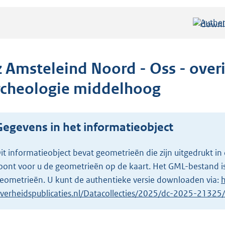
Authen
z Amsteleind Noord - Oss - over
rcheologie middelhoog
Gegevens in het informatieobject
it informatieobject bevat geometrieën die zijn uitgedrukt
oont voor u de geometrieën op de kaart. Het GML-bestand is
eometrieën. U kunt de authentieke versie downloaden via:
h
verheidspublicaties.nl/Datacollecties/2025/dc-2025-2132