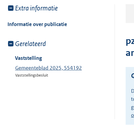
Toon
Extra informatie
meer
van:
Informatie over publicatie
p
Toon
Gerelateerd
meer
a
van:
Vaststelling
Gemeenteblad 2025, 554192
Vaststellingsbesluit
D
t
g
o