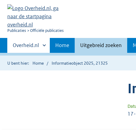
U
Publicaties
Officiële publicaties
bent
Primaire
nu
Andere
Overheid.nl
Home
Uitgebreid zoeken
M
hier:
sites
navigatie
binnen
U bent hier:
Home
Informatieobject 2025, 21325
I
Dat
17