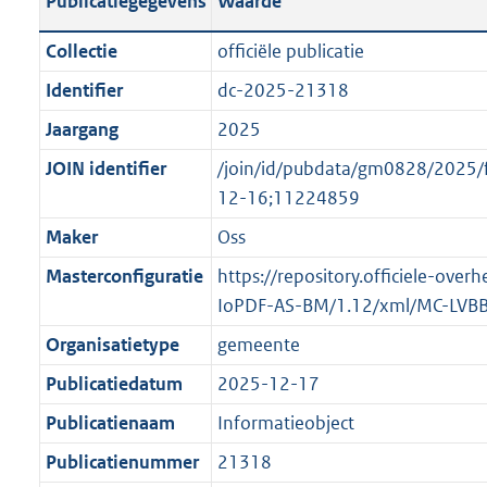
Publicatiegegevens
Waarde
t
l
o
a
i
t
Collectie
officiële publicatie
n
c
t
Identifier
dc-2025-21318
d
a
e
s
Jaargang
2025
t
:
g
i
o
JOIN identifier
/join/id/pubdata/gm0828/2025
r
e
n
12-16;11224859
o
i
b
Maker
Oss
o
n
e
t
Masterconfiguratie
https://repository.officiele-over
f
k
t
IoPDF-AS-BM/1.12/xml/MC-LVB
o
e
e
r
n
Organisatietype
gemeente
:
m
d
Publicatiedatum
2025-12-17
1
a
K
Publicatienaam
Informatieobject
a
b
t
Publicatienummer
21318