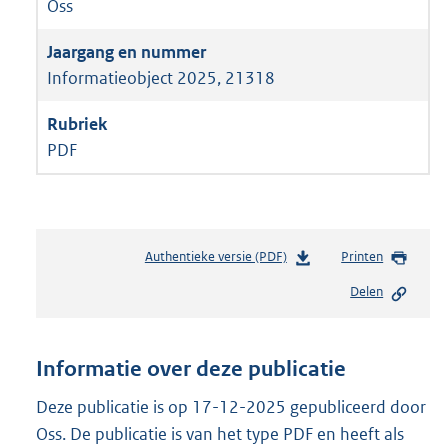
Oss
Informatieobject 2025, 21318
PDF
Authentieke versie (PDF)
b
Printen
e
Delen
s
t
a
n
Informatie over deze publicatie
d
s
Deze publicatie is op 17-12-2025 gepubliceerd door
g
Oss. De publicatie is van het type PDF en heeft als
r