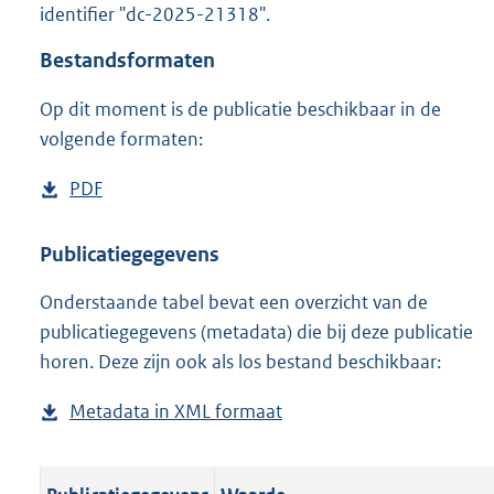
identifier "dc-2025-21318".
o
o
Bestandsformaten
t
t
Op dit moment is de publicatie beschikbaar in de
e
volgende formaten:
:
o
n
D
PDF
b
b
o
e
e
w
s
Publicatiegegevens
k
n
t
e
n
Onderstaande tabel bevat een overzicht van de
l
a
d
publicatiegegevens (metadata) die bij deze publicatie
o
n
horen. Deze zijn ook als los bestand beschikbaar:
a
d
d
s
Metadata in XML formaat
b
p
g
e
u
r
s
b
o