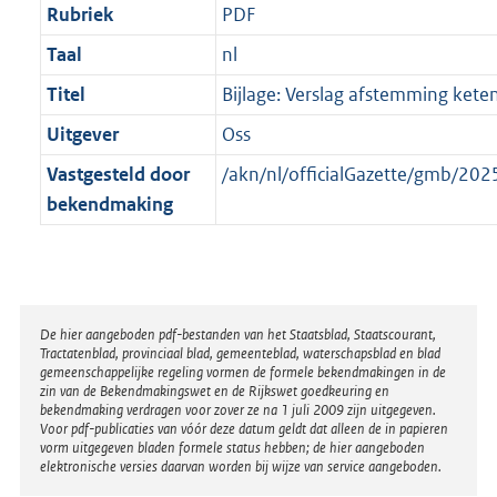
Rubriek
PDF
Taal
nl
Titel
Bijlage: Verslag afstemming kete
Uitgever
Oss
Vastgesteld door
/akn/nl/officialGazette/gmb/2
bekendmaking
Disclaimer
De hier aangeboden pdf-bestanden van het Staatsblad, Staatscourant,
Tractatenblad, provinciaal blad, gemeenteblad, waterschapsblad en blad
gemeenschappelijke regeling vormen de formele bekendmakingen in de
zin van de Bekendmakingswet en de Rijkswet goedkeuring en
bekendmaking verdragen voor zover ze na 1 juli 2009 zijn uitgegeven.
Voor pdf-publicaties van vóór deze datum geldt dat alleen de in papieren
vorm uitgegeven bladen formele status hebben; de hier aangeboden
elektronische versies daarvan worden bij wijze van service aangeboden.