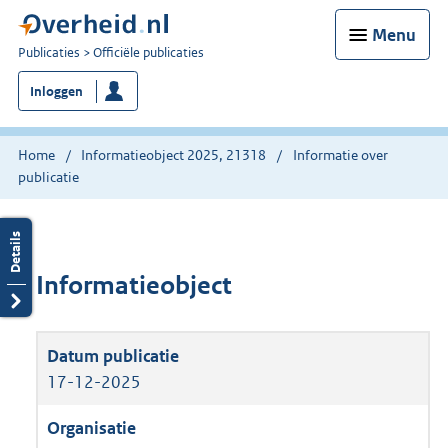
Menu
U
Publicaties
Officiële publicaties
bent
Inloggen
nu
hier:
Home
Informatieobject 2025, 21318
Informatie over
publicatie
Informatieobject
17-12-2025