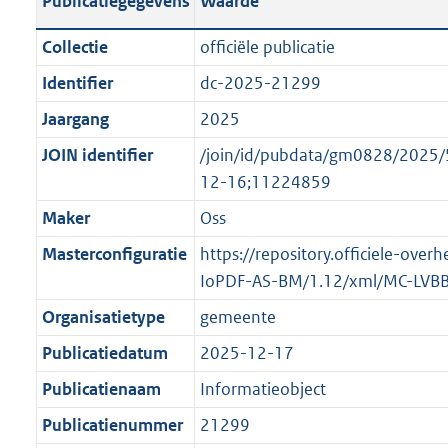
Publicatiegegevens
Waarde
t
l
o
a
i
t
Collectie
officiële publicatie
n
c
t
Identifier
dc-2025-21299
d
a
e
s
Jaargang
2025
t
:
g
i
o
JOIN identifier
/join/id/pubdata/gm0828/202
r
e
n
12-16;11224859
o
i
b
Maker
Oss
o
n
e
t
Masterconfiguratie
https://repository.officiele-over
f
k
t
IoPDF-AS-BM/1.12/xml/MC-LVB
o
e
e
r
n
Organisatietype
gemeente
:
m
d
Publicatiedatum
2025-12-17
1
a
K
Publicatienaam
Informatieobject
a
b
t
Publicatienummer
21299