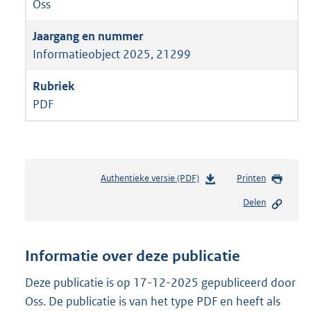
Oss
Informatieobject 2025, 21299
PDF
Authentieke versie (PDF)
b
Printen
e
Delen
s
t
a
n
Informatie over deze publicatie
d
s
Deze publicatie is op 17-12-2025 gepubliceerd door
g
Oss. De publicatie is van het type PDF en heeft als
r