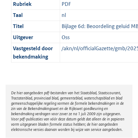
Rubriek
PDF
Taal
nl
Titel
Bijlage 6d: Beoordeling geluid 
Uitgever
Oss
Vastgesteld door
/akn/nl/officialGazette/gmb/2
bekendmaking
Disclaimer
De hier aangeboden pdf-bestanden van het Staatsblad, Staatscourant,
Tractatenblad, provinciaal blad, gemeenteblad, waterschapsblad en blad
gemeenschappelijke regeling vormen de formele bekendmakingen in de
zin van de Bekendmakingswet en de Rijkswet goedkeuring en
bekendmaking verdragen voor zover ze na 1 juli 2009 zijn uitgegeven.
Voor pdf-publicaties van vóór deze datum geldt dat alleen de in papieren
vorm uitgegeven bladen formele status hebben; de hier aangeboden
elektronische versies daarvan worden bij wijze van service aangeboden.