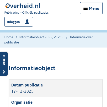
Menu
U
Publicaties
Officiële publicaties
bent
Inloggen
nu
hier:
Home
Informatieobject 2025, 21299
Informatie over
publicatie
Informatieobject
17-12-2025