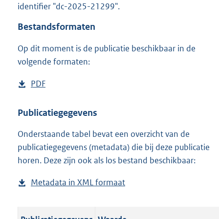
identifier "dc-2025-21299".
o
o
Bestandsformaten
t
t
Op dit moment is de publicatie beschikbaar in de
e
volgende formaten:
:
o
n
D
PDF
b
b
o
e
e
w
s
Publicatiegegevens
k
n
t
e
n
Onderstaande tabel bevat een overzicht van de
l
a
d
publicatiegegevens (metadata) die bij deze publicatie
o
n
horen. Deze zijn ook als los bestand beschikbaar:
a
d
d
s
Metadata in XML formaat
b
p
g
e
u
r
s
b
o